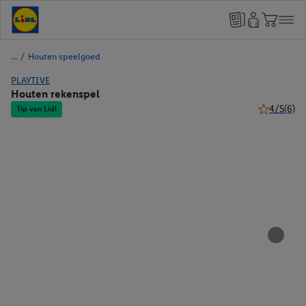
/
Houten speelgoed
PLAYTIVE
Houten rekenspel
4/5
(6)
Tip van Lidl
4 van 5 ste