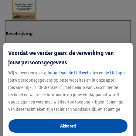
Beschrijving
Voordat we verder gaan: de verwerking van
jouw persoonsgegevens
Lupilu - Europa's nr. 1 merk voor houten speelgoed
Wij verwerken als
exploitant van de Lidl websites en de Lidl app
jouw persoonsgegevens op onze websites en in onze apps
(gezamenlijk: "Lidl-diensten"), met behulp van verschillende
Handleidingen en downloads
technieken waarmee informatie op jouw eindapparaat wordt
opgeslagen en waarmee wij daartoe toegang krijgen. Sommige
van deze technieken zijn technisch noodzakelijk, en sommige
technieken worden met jouw toestemming gebruikt voor het
opslaan van voorkeursinstellingen, het verzamelen en
Akkoord
analyseren van statistieken of voor het tonen van