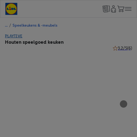
/
Speelkeukens & -meubels
PLAYTIVE
Houten speelgoed keuken
3.2/5
(6)
3.2 van 5 ste