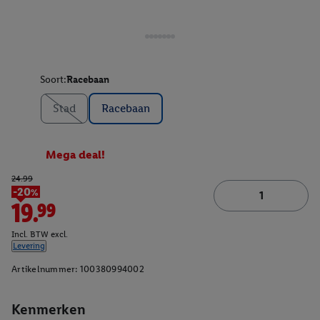
Soort:
Racebaan
Stad
Racebaan
Mega deal!
24.99
-20%
19.99
Incl. BTW excl.
Levering
Artikelnummer:
100380994002
Kenmerken