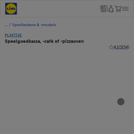
/
Speelkeukens & -meubels
PLAYTIVE
Speelgoedkassa, -café of -pizzaoven
4.1/5
(34)
4.1 van 5 ster