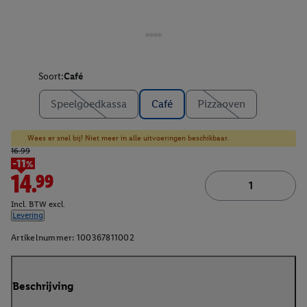
Soort:
Café
Speelgoedkassa
Café
Pizzaoven
Wees er snel bij! Niet meer in alle uitvoeringen beschikbaar.
16.99
-11%
14.99
Incl. BTW excl.
Levering
Artikelnummer:
100367811002
Beschrijving