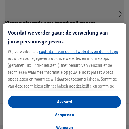
Klanteninformatie over batterijen Europese
Batterijenverordening
Voordat we verder gaan: de verwerking van
jouw persoonsgegevens
Wij verwerken als
exploitant van de Lidl websites en de Lidl app
Handleidingen en downloads
jouw persoonsgegevens op onze websites en in onze apps
(gezamenlijk: "Lidl-diensten"), met behulp van verschillende
technieken waarmee informatie op jouw eindapparaat wordt
opgeslagen en waarmee wij daartoe toegang krijgen. Sommige
van deze technieken zijn technisch noodzakelijk, en sommige
technieken worden met jouw toestemming gebruikt voor het
opslaan van voorkeursinstellingen, het verzamelen en
Akkoord
analyseren van statistieken of voor het tonen van
gepersonaliseerde reclame binnen en buiten de Lidl-diensten.
Lidl Nieuwsbrief
Aanpassen
Als je lid bent van het Lidl Plus-programma, dan worden
gegevens over jouw aankoopgedrag in de winkel ook voor de
Weigeren