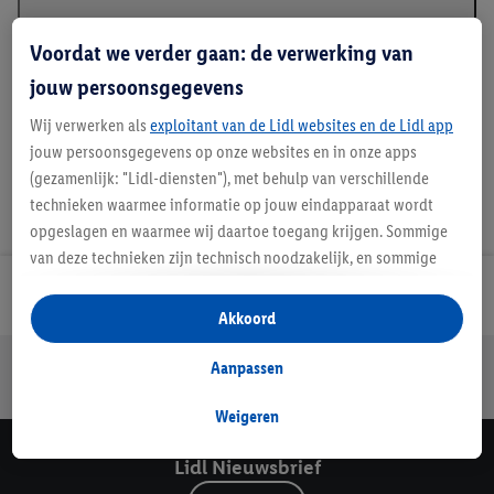
Beschrijving
Voordat we verder gaan: de verwerking van
jouw persoonsgegevens
Wij verwerken als
exploitant van de Lidl websites en de Lidl app
jouw persoonsgegevens op onze websites en in onze apps
(gezamenlijk: "Lidl-diensten"), met behulp van verschillende
technieken waarmee informatie op jouw eindapparaat wordt
opgeslagen en waarmee wij daartoe toegang krijgen. Sommige
van deze technieken zijn technisch noodzakelijk, en sommige
technieken worden met jouw toestemming gebruikt voor het
Lidl Nieuwsbrief
opslaan van voorkeursinstellingen, het verzamelen en
Akkoord
analyseren van statistieken of voor het tonen van
Jouw voordelen bij ons als Lidl webshop klant
gepersonaliseerde reclame binnen en buiten de Lidl-diensten.
Aanpassen
Als je lid bent van het Lidl Plus-programma, dan worden
Gratis retourneren
Veilig winkelen
30 dagen bedenktijd
gegevens over jouw aankoopgedrag in de winkel ook voor de
Weigeren
hiervoor genoemde doeleinden verwerkt.
Lidl Nieuwsbrief
Als je hier toestemming geeft aan ons voor het personaliseren