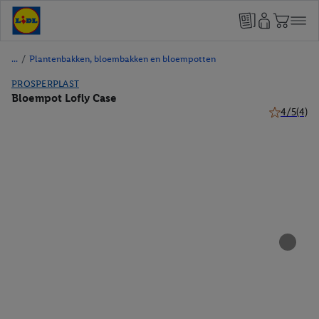
/
Plantenbakken, bloembakken en bloempotten
PROSPERPLAST
Bloempot Lofly Case
4/5
(4)
4 van 5 ste