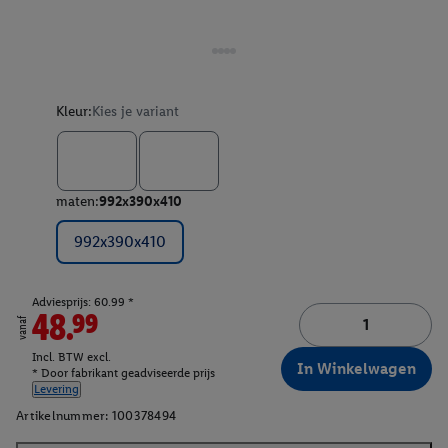
Kleur:
Kies je variant
maten:
992x390x410
992x390x410
Adviesprijs: 60.99 *
48.99
vanaf
Incl. BTW excl.
In Winkelwagen
* Door fabrikant geadviseerde prijs
Levering
Artikelnummer:
100378494