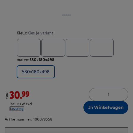
Kleur:
Kies je variant
maten:
580x180x498
580x180x498
30.99
vanaf
Incl. BTW excl.
In Winkelwagen
Levering
Artikelnummer:
100378558