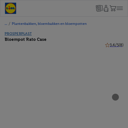
/
Plantenbakken, bloembakken en bloempotten
PROSPERPLAST
Bloempot Rato Case
3.4/5
(8)
3.4 van 5 ste