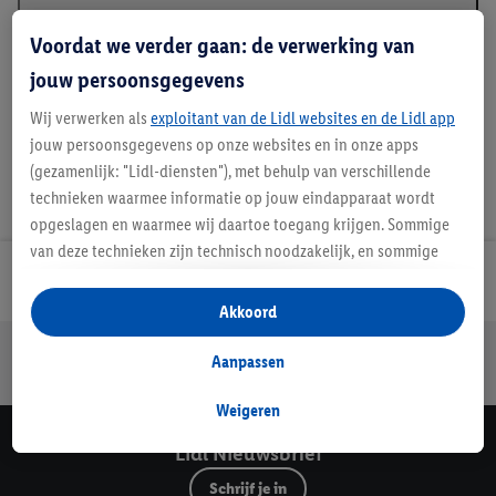
Beschrijving
Voordat we verder gaan: de verwerking van
jouw persoonsgegevens
Wij verwerken als
exploitant van de Lidl websites en de Lidl app
jouw persoonsgegevens op onze websites en in onze apps
(gezamenlijk: "Lidl-diensten"), met behulp van verschillende
technieken waarmee informatie op jouw eindapparaat wordt
opgeslagen en waarmee wij daartoe toegang krijgen. Sommige
van deze technieken zijn technisch noodzakelijk, en sommige
technieken worden met jouw toestemming gebruikt voor het
Lidl Nieuwsbrief
opslaan van voorkeursinstellingen, het verzamelen en
Akkoord
analyseren van statistieken of voor het tonen van
Jouw voordelen bij ons als Lidl webshop klant
gepersonaliseerde reclame binnen en buiten de Lidl-diensten.
Aanpassen
Gratis retourneren
Veilig winkelen
30 dagen bedenktijd
Als je lid bent van het Lidl Plus-programma, dan worden
gegevens over jouw aankoopgedrag in de winkel ook voor de
Weigeren
hiervoor genoemde doeleinden verwerkt.
Lidl Nieuwsbrief
Als je hier toestemming geeft aan ons voor het personaliseren
Schrijf je in
van reclame en als je vervolgens een Lidl Plus-account