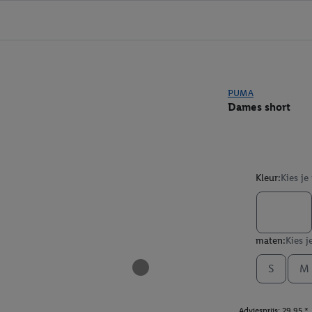
PUMA
Dames short
Kleur:
Kies je
maten:
Kies j
S
M
Adviesprijs: 29.95 *