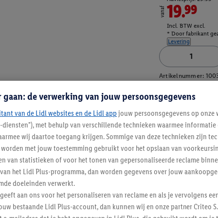
19.99
vanaf
Incl. BTW excl.
* Door fabrikant gea
Levering
Artikelnummer:
100
r gaan: de verwerking van jouw persoonsgegevens
itant van de Lidl websites en de Lidl app
jouw persoonsgegevens op onze w
l-diensten"), met behulp van verschillende technieken waarmee informati
armee wij daartoe toegang krijgen. Sommige van deze technieken zijn tec
worden met jouw toestemming gebruikt voor het opslaan van voorkeursins
n van statistieken of voor het tonen van gepersonaliseerde reclame binne
ent van het Lidl Plus-programma, dan worden gegevens over jouw aankoopge
mde doeleinden verwerkt.
 geeft aan ons voor het personaliseren van reclame en als je vervolgens ee
ouw bestaande Lidl Plus-account, dan kunnen wij en onze partner Criteo S.