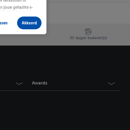
te herkennen in
an jouw gehashte e-
aan jou zijn
ssen
Akkoord
r producten waarin je
 winkel te plaatsen
30 dagen bedenktijd
innen verschillende
 van jouw gehashte e-
an jou kunnen worden
erking.
Awards
en vergelijkbare
en. Meer informatie,
t moment in te
r
voor meer informatie