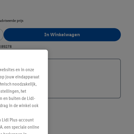
dviseerde prijs
In Winkelwagen
389278
ebsites en in onze
e op jouw eindapparaat
hnisch noodzakelijk,
tellingen, het
n en buiten de Lidl-
drag in de winkel ook
n Lidl Plus-account
A. een speciale online