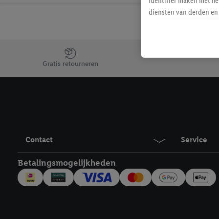
identifier maken met he
diensten van derden en 
mailadres ook worden sa
toegewezen.
Als je hiervoor toeste
Jouw voordelen bij ons als Lidl webshop klant
eerder interesse hebt g
Gratis retourneren
maar het niet te kopen)
Lidl-diensten worden we
mailadres en met eventu
toegewezen.
Onder "Aanpassen" kun 
verwerkingsdoeleinden j
Contact
Service
Door te klikken op "Weig
technieken worden gebr
Betalingsmogelijkheden
Door op "Akkoord" te kl
inclusief over de opsl
trekken, vind je in onze
over de cookies die wij 