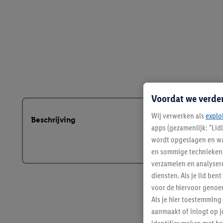
Voordat we verde
Wij verwerken als
explo
Beschrijving
apps (gezamenlijk: "Lid
wordt opgeslagen en wa
en sommige technieken 
verzamelen en analysere
diensten. Als je lid b
voor de hiervoor genoe
Als je hier toestemming
aanmaakt of inlogt op j