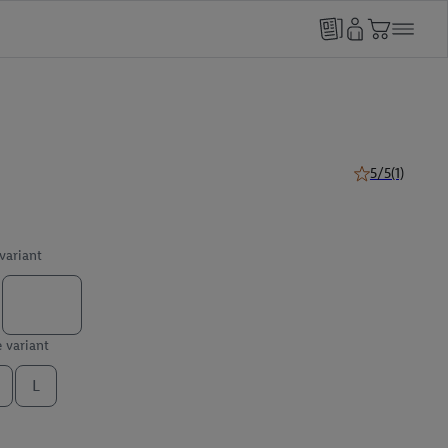
5/5
(1)
5 van 5 sterren 
 variant
e variant
L