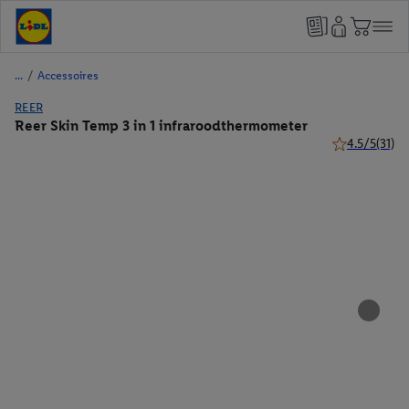
/
Accessoires
REER
Reer Skin Temp 3 in 1 infraroodthermometer
4.5/5
(31)
4.5 van 5 ster