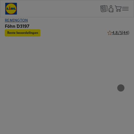
REMINGTON
Föhn D3197
4.8/5
(44)
Beste beoordelingen
4.8 van 5 sterr