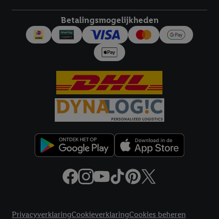
tonen. Voor dit doel kan jouw gehashte e-mailadres ook worden
Betalingsmogelijkheden
samengevoegd met andere identifiers of met identifiers die
door Criteo S.A. aan jou zijn toegewezen.
Als je hiervoor toestemming geeft, dan kunnen retargeting
advertenties worden weergegeven voor producten waarin je
eerder interesse hebt getoond (bijvoorbeeld door het product
in een winkelmandje van een online winkel te plaatsen maar het
niet te kopen). De retargeting advertenties kunnen op
verschillende eindapparaten en binnen verschillende Lidl-
diensten worden weergegeven, als verschillende eindapparaten
en Lidl-diensten, met behulp van jouw gehashte e-mailadres en
met eventuele andere identifiers of met identifiers waarover
Criteo S.A. beschikt, aan jou kunnen worden toegewezen.
Onder "Aanpassen" kun je aangeven met welke cookies en
vergelijkbare technieken en met welke verwerkingsdoeleinden
je instemt. Verder kan je er meer informatie vinden over de
gegevensverwerking.
Juridische koppelingen
Door te klikken op "Weigeren", kies je voor de optie dat er enkel
Privacyverklaring
Cookieverklaring
Cookies beheren