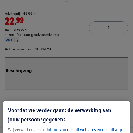
Adviesprijs: 49.99 *
22.99
Incl. BTW excl.
* Door fabrikant geadviseerde prijs
Levering
Artikelnummer:
100344756
Beschrijving
Voordat we verder gaan: de verwerking van
jouw persoonsgegevens
Wij verwerken als
exploitant van de Lidl websites en de Lidl app