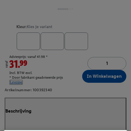
Kleur:
Kies je variant
Adviesprijs: vanaf 41.98 *
31.99
vanaf
Incl. BTW excl.
In Winkelwagen
* Door fabrikant geadviseerde prijs
Levering
Artikelnummer:
100392340
Beschrijving