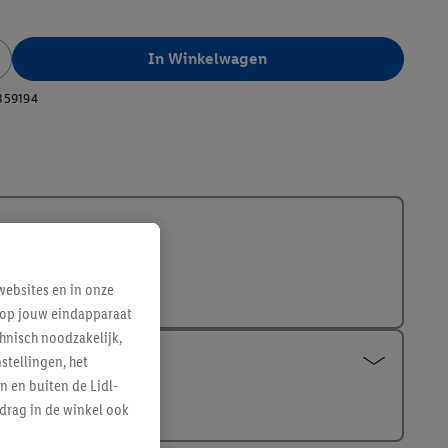
In Winkelwagen
359194
ebsites en in onze
e op jouw eindapparaat
hnisch noodzakelijk,
tellingen, het
n en buiten de Lidl-
drag in de winkel ook