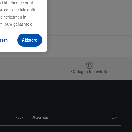
n Lidl Plus-account
A. een speciale online
te herkennen in
an jouw gehashte e-
aan jou zijn
ssen
Akkoord
r producten waarin je
 winkel te plaatsen
innen verschillende
 van jouw gehashte e-
30 dagen bedenktijd
an jou kunnen worden
erking.
en vergelijkbare
en. Meer informatie,
Awards
t moment in te
r
voor meer informatie