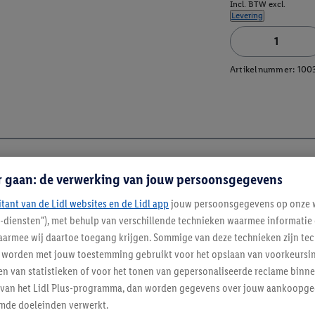
Incl. BTW excl.
Levering
Artikelnummer:
100
r gaan: de verwerking van jouw persoonsgegevens
itant van de Lidl websites en de Lidl app
jouw persoonsgegevens op onze w
l-diensten"), met behulp van verschillende technieken waarmee informati
armee wij daartoe toegang krijgen. Sommige van deze technieken zijn tec
worden met jouw toestemming gebruikt voor het opslaan van voorkeursins
n van statistieken of voor het tonen van gepersonaliseerde reclame binne
ent van het Lidl Plus-programma, dan worden gegevens over jouw aankoopge
mde doeleinden verwerkt.