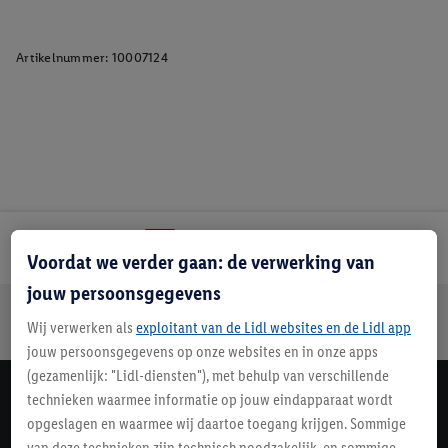
Artikelnummer:
10007124
Lidl Nieuwsbrief
Voordat we verder gaan: de verwerking van
jouw persoonsgegevens
Jouw voordelen bij ons als Lidl webshop klant
Wij verwerken als
exploitant van de Lidl websites en de Lidl app
Gratis retourneren
Veilig winkelen
30 dagen bedenktijd
jouw persoonsgegevens op onze websites en in onze apps
(gezamenlijk: "Lidl-diensten"), met behulp van verschillende
technieken waarmee informatie op jouw eindapparaat wordt
Lidl Nieuwsbrief
opgeslagen en waarmee wij daartoe toegang krijgen. Sommige
Schrijf je in
van deze technieken zijn technisch noodzakelijk, en sommige