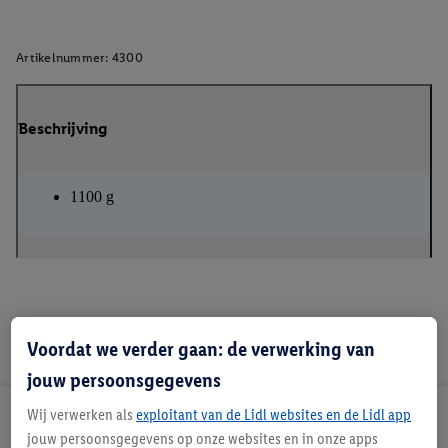
Artikelnummer:
4300
Beschrijving
1100 g
Voordat we verder gaan: de verwerking van
jouw persoonsgegevens
Wij verwerken als
exploitant van de Lidl websites en de Lidl app
Lidl Nieuwsbrief
jouw persoonsgegevens op onze websites en in onze apps