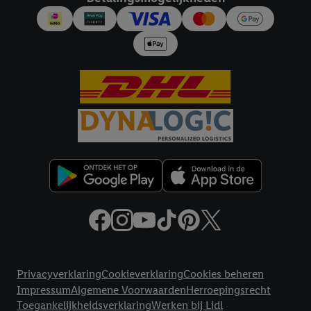
samengevoegd met andere identifiers of met identifiers die
door Criteo S.A. aan jou zijn toegewezen.
Als je hiervoor toestemming geeft, dan kunnen retargeting
advertenties worden weergegeven voor producten waarin je
eerder interesse hebt getoond (bijvoorbeeld door het product
in een winkelmandje van een online winkel te plaatsen maar het
niet te kopen). De retargeting advertenties kunnen op
verschillende eindapparaten en binnen verschillende Lidl-
diensten worden weergegeven, als verschillende eindapparaten
en Lidl-diensten, met behulp van jouw gehashte e-mailadres en
met eventuele andere identifiers of met identifiers waarover
Criteo S.A. beschikt, aan jou kunnen worden toegewezen.
Onder "Aanpassen" kun je aangeven met welke cookies en
vergelijkbare technieken en met welke verwerkingsdoeleinden
je instemt. Verder kan je er meer informatie vinden over de
Juridische koppelingen
gegevensverwerking.
Privacyverklaring
Cookieverklaring
Cookies beheren
Door te klikken op "Weigeren", kies je voor de optie dat er enkel
Impressum
Algemene Voorwaarden
Herroepingsrecht
technisch noodzakelijke cookies en vergelijkbare technieken
Toegankelijkheidsverklaring
Werken bij Lidl