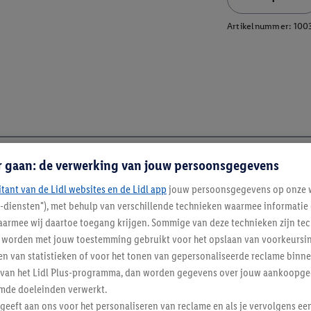
Artikelnummer:
100
r gaan: de verwerking van jouw persoonsgegevens
itant van de Lidl websites en de Lidl app
jouw persoonsgegevens op onze w
l-diensten"), met behulp van verschillende technieken waarmee informati
armee wij daartoe toegang krijgen. Sommige van deze technieken zijn tec
worden met jouw toestemming gebruikt voor het opslaan van voorkeursins
n van statistieken of voor het tonen van gepersonaliseerde reclame binne
ent van het Lidl Plus-programma, dan worden gegevens over jouw aankoopge
enverordening
mde doeleinden verwerkt.
 geeft aan ons voor het personaliseren van reclame en als je vervolgens ee