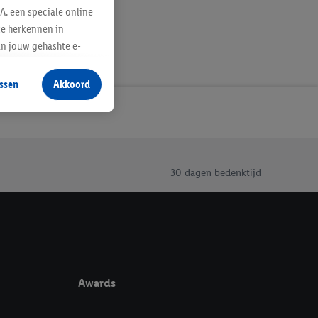
A. een speciale online
te herkennen in
an jouw gehashte e-
aan jou zijn
ssen
Akkoord
r producten waarin je
 winkel te plaatsen
innen verschillende
 van jouw gehashte e-
an jou kunnen worden
30 dagen bedenktijd
erking.
en vergelijkbare
en. Meer informatie,
Awards
t moment in te
r
voor meer informatie