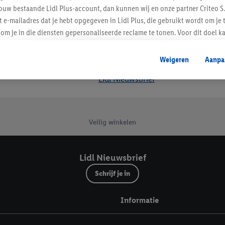
ouw bestaande Lidl Plus-account, dan kunnen wij en onze partner Criteo S.
t e-mailadres dat je hebt opgegeven in Lidl Plus, die gebruikt wordt om je 
om je in die diensten gepersonaliseerde reclame te tonen. Voor dit doel k
mengevoegd met andere identifiers of met identifiers die door Criteo S.A. 
Weigeren
Aanpa
mming geeft, dan kunnen retargeting advertenties worden weergegeven voo
Lidl Nieuwsbrief
etoond (bijvoorbeeld door het product in een winkelmandje van een online
. De retargeting advertenties kunnen op verschillende eindapparaten en b
ergegeven, als verschillende eindapparaten en Lidl-diensten, met behulp
ele andere identifiers of met identifiers waarover Criteo S.A. beschikt, a
Veilig winkelen
je aangeven met welke cookies en vergelijkbare technieken en met welke
e instemt. Verder kan je er meer informatie vinden over de gegevensverw
Lidl Nieuwsbrief
eren", kies je voor de optie dat er enkel technisch noodzakelijke cookies 
Schrijf je in
uikt.
ikken, stem je in met alle verwerkingen voor alle bovengenoemde doeleind
Informatie
agperiode van de gegevens en je recht om jouw toestemming op elk gewens
privacyverklaring
.
Je vindt de impressum voor de Lidl website hier.
Klik
hie