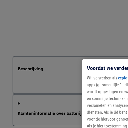
Voordat we verde
Beschrijving
Wij verwerken als
explo
apps (gezamenlijk: "Lid
wordt opgeslagen en wa
en sommige technieken 
verzamelen en analysere
diensten. Als je lid b
Klanteninformatie over batterijen Europese Batterij
voor de hiervoor genoe
Als je hier toestemming