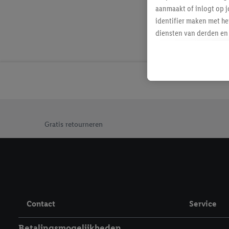
aanmaakt of inlogt op j
identifier maken met he
diensten van derden en 
mailadres ook worden sa
toegewezen.
Als je hiervoor toeste
eerder interesse hebt g
maar het niet te kopen)
Lidl-diensten worden we
Jouw voordelen bij ons als Lidl webshop klant
mailadres en met eventu
Gratis retourneren
toegewezen.
Onder "Aanpassen" kun 
verwerkingsdoeleinden j
Door te klikken op "Weig
technieken worden gebr
Door op "Akkoord" te kl
Contact
Service
inclusief over de opsl
trekken, vind je in onze
Betalingsmogelijkheden