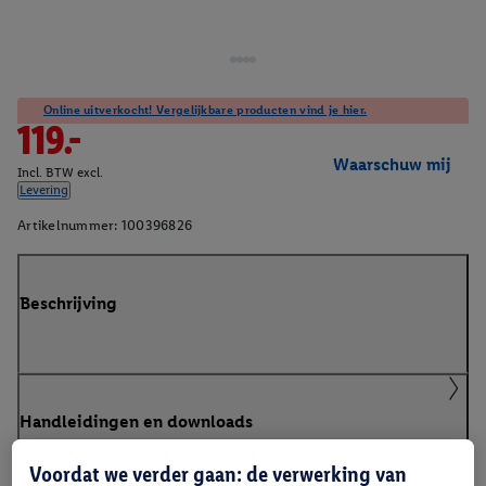
Online uitverkocht! Vergelijkbare producten vind je hier.
119.-
Waarschuw mij
Incl. BTW excl.
Levering
Artikelnummer:
100396826
Beschrijving
Handleidingen en downloads
Voordat we verder gaan: de verwerking van