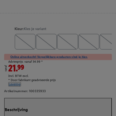
Kleur:
Kies je variant
Online uitverkocht! Vergelijkbare producten vind je hier.
Adviesprijs: vanaf 34.99 *
21.99
vanaf
Incl. BTW excl.
* Door fabrikant geadviseerde prijs
Levering
Artikelnummer:
100335933
Beschrijving