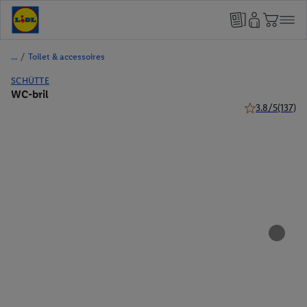
/
Toilet & accessoires
SCHÜTTE
WC-bril
3.8/5
(137)
3.8 van 5 sterr