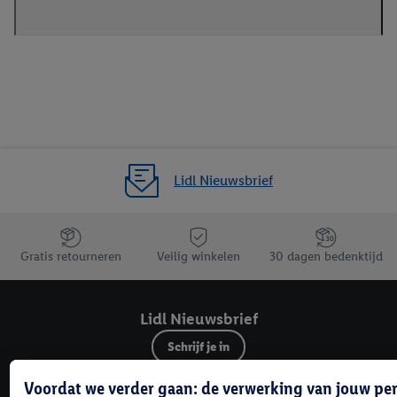
Lidl Nieuwsbrief
Jouw voordelen bij ons als Lidl webshop klant
Gratis retourneren
Veilig winkelen
30 dagen bedenktijd
Lidl Nieuwsbrief
Schrijf je in
Voordat we verder gaan: de verwerking van jouw p
Contact