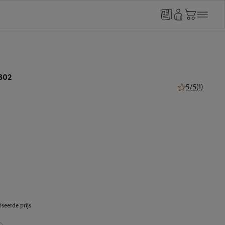
302
5/5
(1)
5 van 5 sterren 
seerde prijs