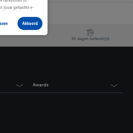
te herkennen in
an jouw gehashte e-
aan jou zijn
ssen
Akkoord
r producten waarin je
 winkel te plaatsen
30 dagen bedenktijd
innen verschillende
 van jouw gehashte e-
an jou kunnen worden
erking.
Awards
en vergelijkbare
en. Meer informatie,
t moment in te
r
voor meer informatie