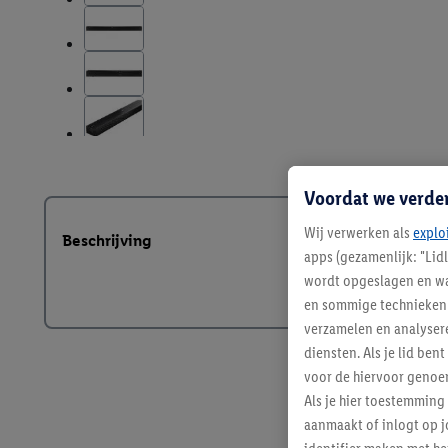
Voordat we verde
Wij verwerken als
explo
Beschrijving
apps (gezamenlijk: "Lid
wordt opgeslagen en wa
en sommige technieken 
verzamelen en analysere
diensten. Als je lid b
voor de hiervoor genoe
Als je hier toestemming
aanmaakt of inlogt op j