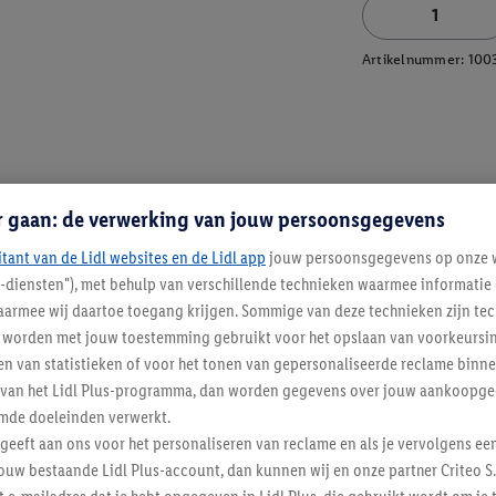
Artikelnummer:
100
r gaan: de verwerking van jouw persoonsgegevens
itant van de Lidl websites en de Lidl app
jouw persoonsgegevens op onze w
l-diensten"), met behulp van verschillende technieken waarmee informati
armee wij daartoe toegang krijgen. Sommige van deze technieken zijn tec
worden met jouw toestemming gebruikt voor het opslaan van voorkeursins
n van statistieken of voor het tonen van gepersonaliseerde reclame binne
ent van het Lidl Plus-programma, dan worden gegevens over jouw aankoopge
mde doeleinden verwerkt.
 geeft aan ons voor het personaliseren van reclame en als je vervolgens ee
ouw bestaande Lidl Plus-account, dan kunnen wij en onze partner Criteo S.