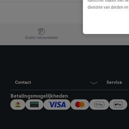
identifier maken met he
diensten van derden en 
mailadres ook worden sa
toegewezen.
Als je hiervoor toeste
Jouw voordelen bij ons als Lidl webshop klant
eerder interesse hebt g
Gratis retourneren
maar het niet te kopen)
Lidl-diensten worden we
mailadres en met eventu
toegewezen.
Onder "Aanpassen" kun 
verwerkingsdoeleinden j
Contact
Service
Door te klikken op "Weig
technieken worden gebr
Betalingsmogelijkheden
Door op "Akkoord" te kl
inclusief over de opsl
trekken, vind je in onze
over de cookies die wij 