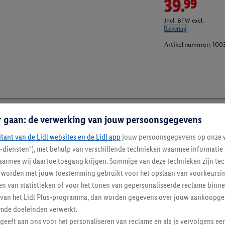
39.99
Incl. BTW excl.
Levering
Artikelnummer:
100
r gaan: de verwerking van jouw persoonsgegevens
itant van de Lidl websites en de Lidl app
jouw persoonsgegevens op onze w
l-diensten"), met behulp van verschillende technieken waarmee informati
armee wij daartoe toegang krijgen. Sommige van deze technieken zijn tec
worden met jouw toestemming gebruikt voor het opslaan van voorkeursins
n van statistieken of voor het tonen van gepersonaliseerde reclame binne
ent van het Lidl Plus-programma, dan worden gegevens over jouw aankoopge
mde doeleinden verwerkt.
 geeft aan ons voor het personaliseren van reclame en als je vervolgens ee