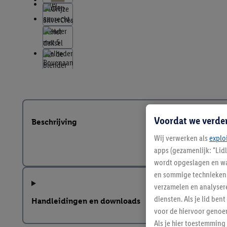
Voordat we verde
Beschrijving
Wij verwerken als
explo
apps (gezamenlijk: "Lid
wordt opgeslagen en wa
en sommige technieken 
verzamelen en analysere
diensten. Als je lid b
Handleidingen en downloads
voor de hiervoor genoe
Als je hier toestemming