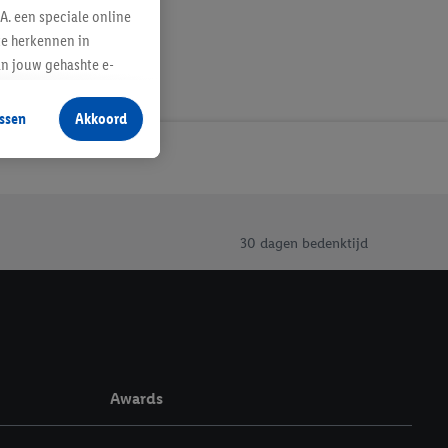
A. een speciale online
te herkennen in
an jouw gehashte e-
aan jou zijn
ssen
Akkoord
r producten waarin je
 winkel te plaatsen
innen verschillende
 van jouw gehashte e-
an jou kunnen worden
30 dagen bedenktijd
erking.
en vergelijkbare
en. Meer informatie,
Awards
t moment in te
r
voor meer informatie