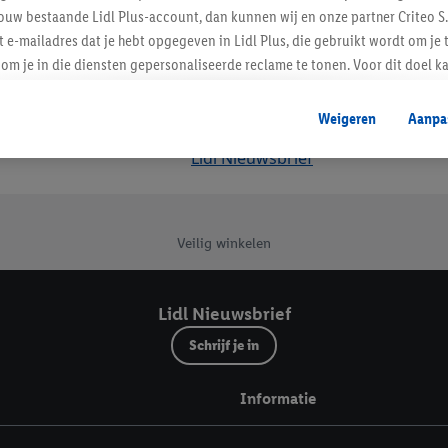
ouw bestaande Lidl Plus-account, dan kunnen wij en onze partner Criteo S.
t e-mailadres dat je hebt opgegeven in Lidl Plus, die gebruikt wordt om je 
om je in die diensten gepersonaliseerde reclame te tonen. Voor dit doel k
mengevoegd met andere identifiers of met identifiers die door Criteo S.A. 
Weigeren
Aanpa
mming geeft, dan kunnen retargeting advertenties worden weergegeven voo
Lidl Nieuwsbrief
etoond (bijvoorbeeld door het product in een winkelmandje van een online
. De retargeting advertenties kunnen op verschillende eindapparaten en b
ergegeven, als verschillende eindapparaten en Lidl-diensten, met behulp
ele andere identifiers of met identifiers waarover Criteo S.A. beschikt, a
Veilig winkelen
je aangeven met welke cookies en vergelijkbare technieken en met welke
e instemt. Verder kan je er meer informatie vinden over de gegevensverw
Lidl Nieuwsbrief
eren", kies je voor de optie dat er enkel technisch noodzakelijke cookies 
Schrijf je in
uikt.
ikken, stem je in met alle verwerkingen voor alle bovengenoemde doeleind
Informatie
agperiode van de gegevens en je recht om jouw toestemming op elk gewens
privacyverklaring
.
Je vindt de impressum voor de Lidl website hier.
Klik
hie