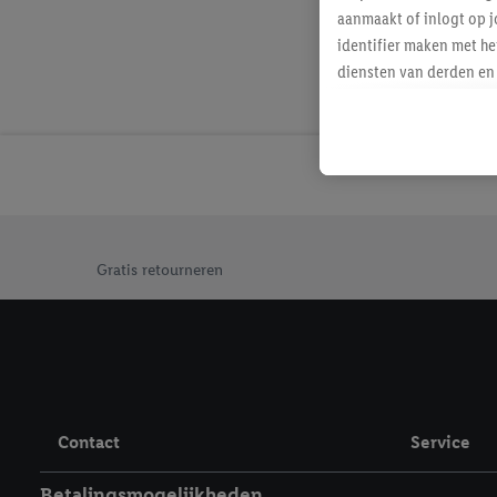
aanmaakt of inlogt op j
identifier maken met he
diensten van derden en 
mailadres ook worden sa
toegewezen.
Als je hiervoor toeste
eerder interesse hebt g
maar het niet te kopen)
Lidl-diensten worden we
Jouw voordelen bij ons als Lidl webshop klant
mailadres en met eventu
Gratis retourneren
toegewezen.
Onder "Aanpassen" kun 
verwerkingsdoeleinden j
Door te klikken op "Weig
technieken worden gebr
Door op "Akkoord" te kl
Contact
Service
inclusief over de opsl
trekken, vind je in onze
Betalingsmogelijkheden