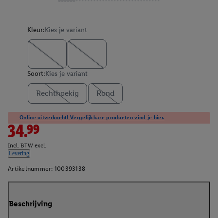
Kleur:
Kies je variant
Soort:
Kies je variant
Rechthoekig
Rond
Online uitverkocht! Vergelijkbare producten vind je hier.
34.99
Incl. BTW excl.
Levering
Artikelnummer:
100393138
Beschrijving