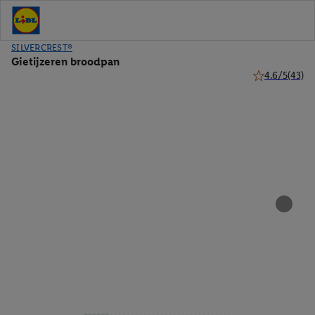
SILVERCREST®
Gietijzeren broodpan
4.6/5
(43)
4.6 van 5 ster