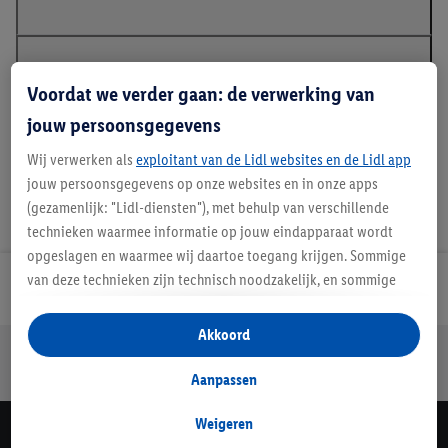
Handleidingen en downloads
Voordat we verder gaan: de verwerking van
jouw persoonsgegevens
Wij verwerken als
exploitant van de Lidl websites en de Lidl app
jouw persoonsgegevens op onze websites en in onze apps
(gezamenlijk: "Lidl-diensten"), met behulp van verschillende
technieken waarmee informatie op jouw eindapparaat wordt
opgeslagen en waarmee wij daartoe toegang krijgen. Sommige
van deze technieken zijn technisch noodzakelijk, en sommige
Lidl Nieuwsbrief
technieken worden met jouw toestemming gebruikt voor het
opslaan van voorkeursinstellingen, het verzamelen en
Akkoord
Jouw voordelen bij ons als Lidl webshop klant
analyseren van statistieken of voor het tonen van
gepersonaliseerde reclame binnen en buiten de Lidl-diensten.
Gratis retourneren
Veilig winkelen
30 dagen bedenktijd
Aanpassen
Als je lid bent van het Lidl Plus-programma, dan worden
gegevens over jouw aankoopgedrag in de winkel ook voor de
Weigeren
Lidl Nieuwsbrief
hiervoor genoemde doeleinden verwerkt.