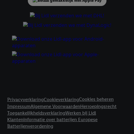
met eventuele andere identifiers of met identifiers waarover
Criteo S.A. beschikt, aan jou kunnen worden toegewezen.
Onder "Aanpassen" kun je aangeven met welke cookies en
vergelijkbare technieken en met welke verwerkingsdoeleinden
je instemt. Verder kan je er meer informatie vinden over de
gegevensverwerking.
Door te klikken op "Weigeren", kies je voor de optie dat er enkel
technisch noodzakelijke cookies en vergelijkbare technieken
worden gebruikt.
Door op "Akkoord" te klikken, stem je in met alle verwerkingen
voor alle bovengenoemde doeleinden. Meer informatie,
inclusief over de opslagperiode van de gegevens en je recht om
jouw toestemming op elk gewenst moment in te trekken, vind je
Juridische koppelingen
in onze
privacyverklaring
.
Je vindt de impressum voor de Lidl
Cookies beheren
Privacyverklaring
Cookieverklaring
website hier.
Klik
hier
voor meer informatie over de cookies die
Impressum
Algemene Voorwaarden
Herroepingsrecht
wij inzetten.
Toegankelijkheidsverklaring
Werken bij Lidl
Klanteninformatie over batterijen Europese
Batterijenverordening