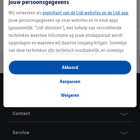
jouw persoonsgegevens
Wij verwerken als
exploitant van de Lidl websites en de Lidl app
jouw persoonsgegevens op onze websites en in onze apps
(gezamenlijk: "Lidl-diensten"), met behulp van verschillende
technieken waarmee informatie op jouw eindapparaat wordt
Lidl Nieuwsbrief
opgeslagen en waarmee wij daartoe toegang krijgen. Sommige
van deze technieken zijn technisch noodzakelijk, en sommige
Jouw voordelen bij ons als Lidl webshop klant
technieken worden met jouw toestemming gebruikt voor het
Gratis retourneren
Veilig winkelen
30 dagen bedenktijd
opslaan van voorkeursinstellingen, het verzamelen en
Akkoord
analyseren van statistieken of voor het tonen van
gepersonaliseerde reclame binnen en buiten de Lidl-diensten.
Aanpassen
Lidl Nieuwsbrief
Als je lid bent van het Lidl Plus-programma, dan worden
gegevens over jouw aankoopgedrag in de winkel ook voor de
Weigeren
Schrijf je in
hiervoor genoemde doeleinden verwerkt.
Als je hier toestemming geeft aan ons voor het personaliseren
Contact
van reclame en als je vervolgens een Lidl Plus-account
aanmaakt of inlogt op jouw bestaande Lidl Plus-account, dan
Service
kunnen wij en onze partner Criteo S.A. een speciale online