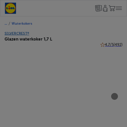
/
Waterkokers
SILVERCREST®
Glazen waterkoker 1,7 L
4.7/5
(492)
4.7 van 5 sterr