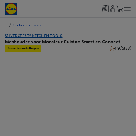
/
Keukenmachines
SILVERCREST® KITCHEN TOOLS
Meshouder voor Monsieur Cuisine Smart en Connect
4.9/5
(38)
Beste beoordelingen
4.9 van 5 ster