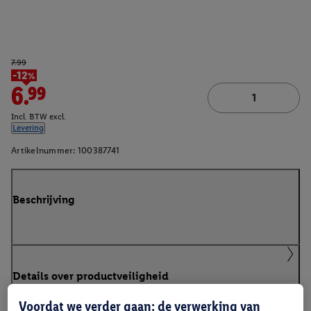
7.99
-12%
6.99
Incl. BTW excl.
Levering
Artikelnummer:
100387741
Beschrijving
Details over productveiligheid
Voordat we verder gaan: de verwerking van