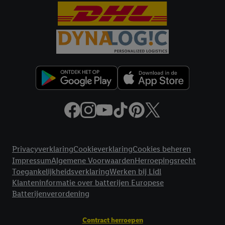
voor alle bovengenoemde doeleinden. Meer informatie,
inclusief over de opslagperiode van de gegevens en je recht om
jouw toestemming op elk gewenst moment in te trekken, vind je
in onze
privacyverklaring
.
Je vindt de impressum voor de Lidl
website hier.
Klik
hier
voor meer informatie over de cookies die
wij inzetten.
Juridische koppelingen
Privacyverklaring
Cookieverklaring
Cookies beheren
Impressum
Algemene Voorwaarden
Herroepingsrecht
Toegankelijkheidsverklaring
Werken bij Lidl
Klanteninformatie over batterijen Europese
Batterijenverordening
Contract herroepen