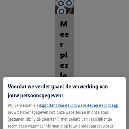
M
ee
r
pl
ez
ie
r
Voordat we verder gaan: de verwerking van
in
jouw persoonsgegevens
d
Wij verwerken als
exploitant van de Lidl websites en de Lidl app
jouw persoonsgegevens op onze websites en in onze apps
e
(gezamenlijk: "Lidl-diensten"), met behulp van verschillende
ke
technieken waarmee informatie op jouw eindapparaat wordt