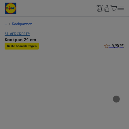
/
Kookpannen
SILVERCREST®
Kookpan 24 cm
4.9/5
(25)
Beste beoordelingen
4.9 van 5 ster