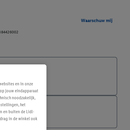
Waarschuw mij
384426002
ebsites en in onze
e op jouw eindapparaat
hnisch noodzakelijk,
tellingen, het
n en buiten de Lidl-
drag in de winkel ook