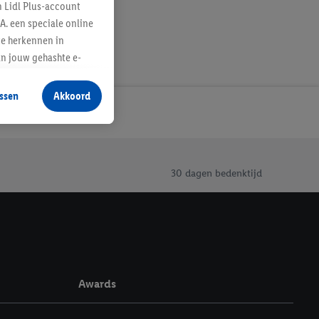
n Lidl Plus-account
A. een speciale online
te herkennen in
an jouw gehashte e-
aan jou zijn
ssen
Akkoord
r producten waarin je
 winkel te plaatsen
innen verschillende
 van jouw gehashte e-
30 dagen bedenktijd
an jou kunnen worden
erking.
en vergelijkbare
en. Meer informatie,
Awards
t moment in te
r
voor meer informatie