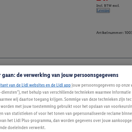
Incl. BTW excl.
Levering
Artikelnummer:
100
r gaan: de verwerking van jouw persoonsgegevens
itant van de Lidl websites en de Lidl app
jouw persoonsgegevens op onze w
l-diensten"), met behulp van verschillende technieken waarmee informati
armee wij daartoe toegang krijgen. Sommige van deze technieken zijn tec
worden met jouw toestemming gebruikt voor het opslaan van voorkeursins
n van statistieken of voor het tonen van gepersonaliseerde reclame binne
ent van het Lidl Plus-programma, dan worden gegevens over jouw aankoopge
mde doeleinden verwerkt.