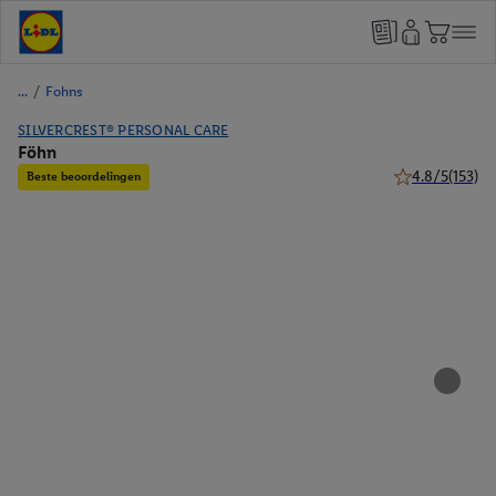
/
Fohns
SILVERCREST® PERSONAL CARE
Föhn
4.8/5
(153)
Beste beoordelingen
4.8 van 5 sterr