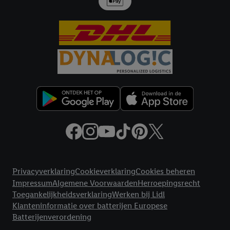
met eventuele andere identifiers of met identifiers waarover
Criteo S.A. beschikt, aan jou kunnen worden toegewezen.
Onder "Aanpassen" kun je aangeven met welke cookies en
vergelijkbare technieken en met welke verwerkingsdoeleinden
je instemt. Verder kan je er meer informatie vinden over de
gegevensverwerking.
Door te klikken op "Weigeren", kies je voor de optie dat er enkel
technisch noodzakelijke cookies en vergelijkbare technieken
worden gebruikt.
Door op "Akkoord" te klikken, stem je in met alle verwerkingen
voor alle bovengenoemde doeleinden. Meer informatie,
inclusief over de opslagperiode van de gegevens en je recht om
jouw toestemming op elk gewenst moment in te trekken, vind je
Juridische koppelingen
in onze
privacyverklaring
.
Je vindt de impressum voor de Lidl
Privacyverklaring
Cookieverklaring
Cookies beheren
website hier.
Klik
hier
voor meer informatie over de cookies die
Impressum
Algemene Voorwaarden
Herroepingsrecht
wij inzetten.
Toegankelijkheidsverklaring
Werken bij Lidl
Klanteninformatie over batterijen Europese
Batterijenverordening