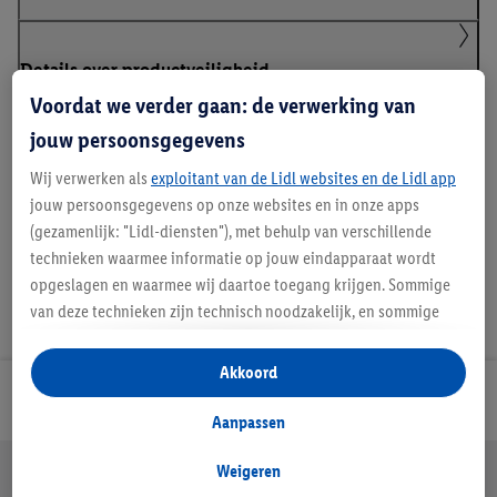
Details over productveiligheid
Voordat we verder gaan: de verwerking van
jouw persoonsgegevens
Handleidingen en downloads
Wij verwerken als
exploitant van de Lidl websites en de Lidl app
jouw persoonsgegevens op onze websites en in onze apps
(gezamenlijk: "Lidl-diensten"), met behulp van verschillende
technieken waarmee informatie op jouw eindapparaat wordt
opgeslagen en waarmee wij daartoe toegang krijgen. Sommige
van deze technieken zijn technisch noodzakelijk, en sommige
technieken worden met jouw toestemming gebruikt voor het
opslaan van voorkeursinstellingen, het verzamelen en
Akkoord
analyseren van statistieken of voor het tonen van
Lidl Nieuwsbrief
gepersonaliseerde reclame binnen en buiten de Lidl-diensten.
Aanpassen
Als je lid bent van het Lidl Plus-programma, dan worden
Jouw voordelen bij ons als Lidl webshop klant
gegevens over jouw aankoopgedrag in de winkel ook voor de
Weigeren
Gratis retourneren
Veilig winkelen
30 dagen bedenktijd