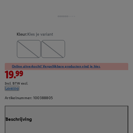
Kleur:
Kies je variant
Online uitverkocht! Vergelijkbare producten vind je hier.
19.99
Incl. BTW excl.
Levering
Artikelnummer:
100388805
Beschrijving