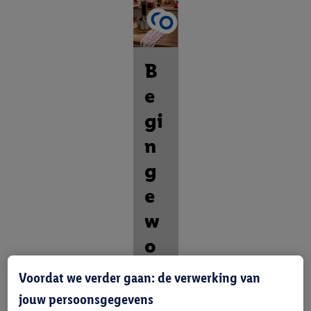
B
e
gi
n
g
e
w
o
o
Voordat we verder gaan: de verwerking van
n.
jouw persoonsgegevens