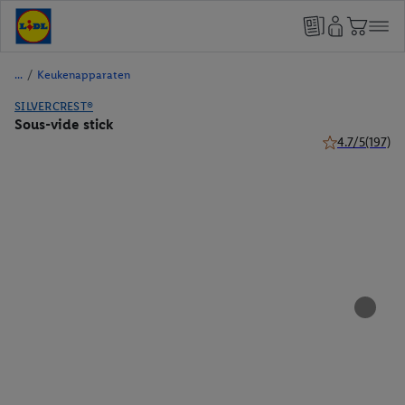
/
Keukenapparaten
SILVERCREST®
Sous-vide stick
4.7/5
(197)
4.7 van 5 sterr