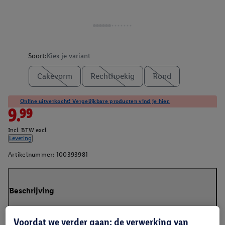
Soort:
Kies je variant
Cakevorm
Rechthoekig
Rond
Online uitverkocht! Vergelijkbare producten vind je hier.
9.99
Incl. BTW excl.
Levering
Artikelnummer:
100393981
Beschrijving
Voordat we verder gaan: de verwerking van