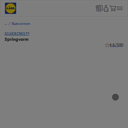
/
Bakvormen
SILVERCREST®
Springvorm
4.6/5
(8)
4.6 van 5 ste