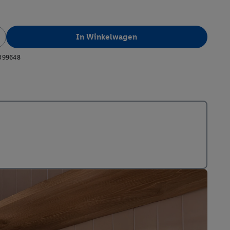
In Winkelwagen
399648