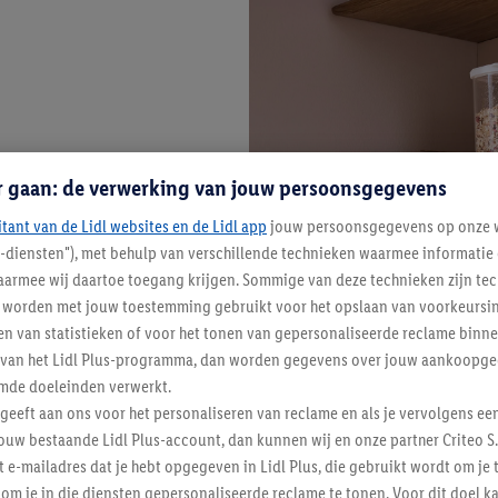
r gaan: de verwerking van jouw persoonsgegevens
itant van de Lidl websites en de Lidl app
jouw persoonsgegevens op onze w
l-diensten"), met behulp van verschillende technieken waarmee informati
armee wij daartoe toegang krijgen. Sommige van deze technieken zijn tec
worden met jouw toestemming gebruikt voor het opslaan van voorkeursins
n van statistieken of voor het tonen van gepersonaliseerde reclame binne
ent van het Lidl Plus-programma, dan worden gegevens over jouw aankoopge
mde doeleinden verwerkt.
 geeft aan ons voor het personaliseren van reclame en als je vervolgens ee
ouw bestaande Lidl Plus-account, dan kunnen wij en onze partner Criteo S.
t e-mailadres dat je hebt opgegeven in Lidl Plus, die gebruikt wordt om je 
om je in die diensten gepersonaliseerde reclame te tonen. Voor dit doel k