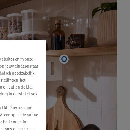
ebsites en in onze
e op jouw eindapparaat
hnisch noodzakelijk,
tellingen, het
n en buiten de Lidl-
drag in de winkel ook
n Lidl Plus-account
A. een speciale online
te herkennen in
an jouw gehashte e-