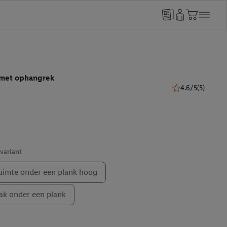
 met ophangrek
4.6/5
(5)
4.6 van 5 sterren 
 variant
imte onder een plank hoog
k onder een plank