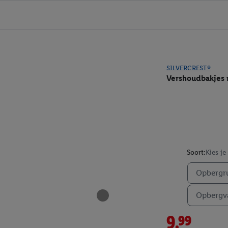
SILVERCREST®
Vershoudbakjes
Soort:
Kies je
Opbergru
Opbergva
9.99