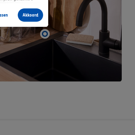
aan jou zijn
ssen
Akkoord
r producten waarin je
 winkel te plaatsen
innen verschillende
 van jouw gehashte e-
an jou kunnen worden
erking.
en vergelijkbare
en. Meer informatie,
t moment in te
r
voor meer informatie