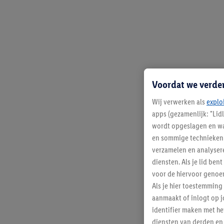
Voordat we verde
Wij verwerken als
explo
apps (gezamenlijk: "Lid
wordt opgeslagen en wa
en sommige technieken 
verzamelen en analysere
diensten. Als je lid b
voor de hiervoor genoe
Als je hier toestemming
aanmaakt of inlogt op j
identifier maken met he
diensten van derden en 