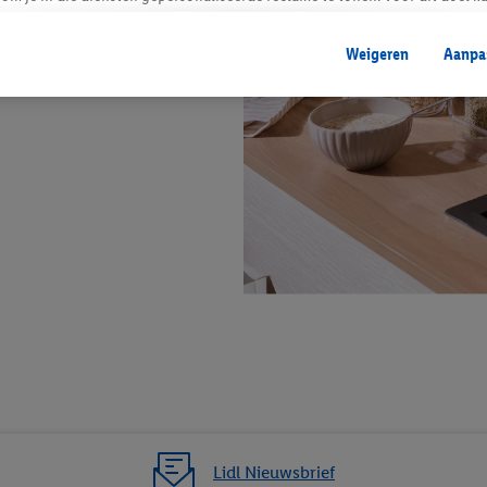
mengevoegd met andere identifiers of met identifiers die door Criteo S.A. 
Weigeren
Aanpa
mming geeft, dan kunnen retargeting advertenties worden weergegeven voo
etoond (bijvoorbeeld door het product in een winkelmandje van een online
. De retargeting advertenties kunnen op verschillende eindapparaten en b
ergegeven, als verschillende eindapparaten en Lidl-diensten, met behulp
ele andere identifiers of met identifiers waarover Criteo S.A. beschikt, a
je aangeven met welke cookies en vergelijkbare technieken en met welke
e instemt. Verder kan je er meer informatie vinden over de gegevensverw
eren", kies je voor de optie dat er enkel technisch noodzakelijke cookies 
uikt.
ikken, stem je in met alle verwerkingen voor alle bovengenoemde doeleind
agperiode van de gegevens en je recht om jouw toestemming op elk gewens
privacyverklaring
.
Je vindt de impressum voor de Lidl website hier.
Klik
hie
inzetten.
Lidl Nieuwsbrief