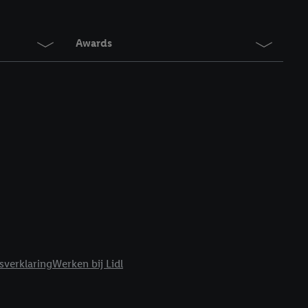
en. Meer informatie,
t moment in te
r
voor meer informatie
Awards
sverklaring
Werken bij Lidl