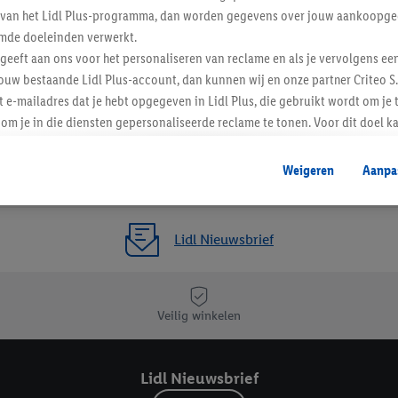
ent van het Lidl Plus-programma, dan worden gegevens over jouw aankoopge
mde doeleinden verwerkt.
 geeft aan ons voor het personaliseren van reclame en als je vervolgens ee
ouw bestaande Lidl Plus-account, dan kunnen wij en onze partner Criteo S.
t e-mailadres dat je hebt opgegeven in Lidl Plus, die gebruikt wordt om je 
om je in die diensten gepersonaliseerde reclame te tonen. Voor dit doel k
mengevoegd met andere identifiers of met identifiers die door Criteo S.A. 
Weigeren
Aanpa
mming geeft, dan kunnen retargeting advertenties worden weergegeven voo
etoond (bijvoorbeeld door het product in een winkelmandje van een online
. De retargeting advertenties kunnen op verschillende eindapparaten en b
Lidl Nieuwsbrief
ergegeven, als verschillende eindapparaten en Lidl-diensten, met behulp
ele andere identifiers of met identifiers waarover Criteo S.A. beschikt, a
je aangeven met welke cookies en vergelijkbare technieken en met welke
Veilig winkelen
e instemt. Verder kan je er meer informatie vinden over de gegevensverw
eren", kies je voor de optie dat er enkel technisch noodzakelijke cookies 
Lidl Nieuwsbrief
uikt.