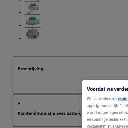
Beschrijving
Voordat we verde
Wij verwerken als
explo
apps (gezamenlijk: "Lid
wordt opgeslagen en wa
Klanteninformatie over batterijen Europese Batterij
en sommige technieken 
verzamelen en analysere