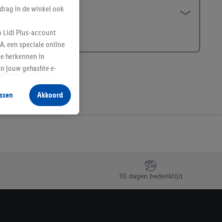
drag in de winkel ook
n Lidl Plus-account
A. een speciale online
te herkennen in
an jouw gehashte e-
aan jou zijn
ssen
Akkoord
r producten waarin je
 winkel te plaatsen
innen verschillende
 van jouw gehashte e-
an jou kunnen worden
30 dagen bedenktijd
erking.
en vergelijkbare