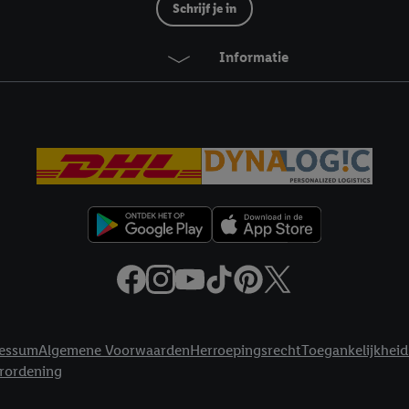
ikken, stem je in met alle verwerkingen voor alle bovengenoemde doeleind
Schrijf je in
agperiode van de gegevens en je recht om jouw toestemming op elk gewens
privacyverklaring
.
Je vindt de impressum voor de Lidl website hier.
Klik
hie
Informatie
inzetten.
essum
Algemene Voorwaarden
Herroepingsrecht
Toegankelijkheid
erordening