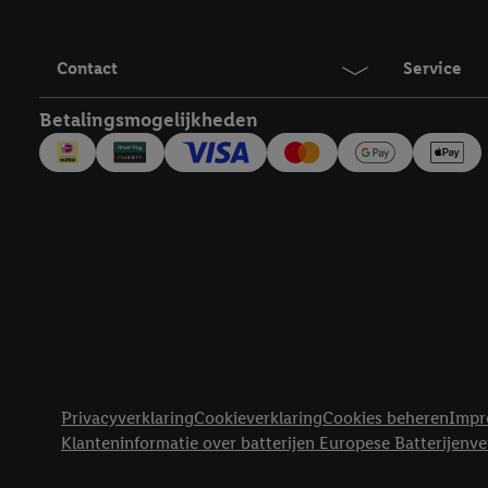
Door op "Akkoord" te kl
inclusief over de opsl
trekken, vind je in onze
Contact
Service
over de cookies die wij 
Betalingsmogelijkheden
Juridische koppelingen
Privacyverklaring
Cookieverklaring
Cookies beheren
Impr
Klanteninformatie over batterijen Europese Batterijenv