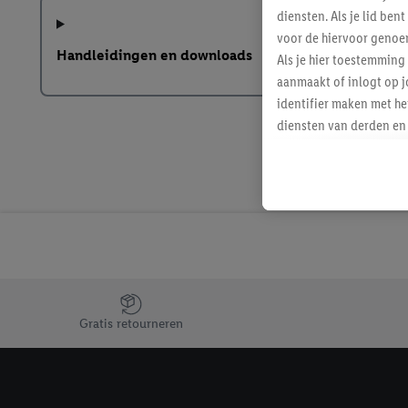
diensten. Als je lid b
voor de hiervoor genoe
Handleidingen en downloads
Als je hier toestemming
aanmaakt of inlogt op j
identifier maken met he
diensten van derden en 
mailadres ook worden sa
toegewezen.
Als je hiervoor toeste
eerder interesse hebt g
maar het niet te kopen)
Lidl-diensten worden we
mailadres en met eventu
toegewezen.
Jouw voordelen bij ons als Lidl webshop klant
Onder "Aanpassen" kun 
Gratis retourneren
verwerkingsdoeleinden j
Door te klikken op "Weig
technieken worden gebr