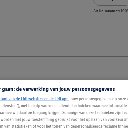
Artikelnummer:
100
r gaan: de verwerking van jouw persoonsgegevens
itant van de Lidl websites en de Lidl app
jouw persoonsgegevens op onze w
l-diensten"), met behulp van verschillende technieken waarmee informati
armee wij daartoe toegang krijgen. Sommige van deze technieken zijn tec
enverordening
worden met jouw toestemming gebruikt voor het opslaan van voorkeursins
n van statistieken of voor het tonen van gepersonaliseerde reclame binne