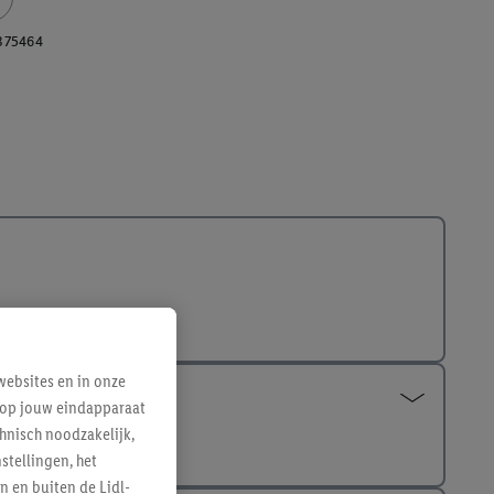
375464
ebsites en in onze
e op jouw eindapparaat
hnisch noodzakelijk,
tellingen, het
n en buiten de Lidl-