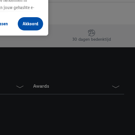
te herkennen in
an jouw gehashte e-
aan jou zijn
ssen
Akkoord
r producten waarin je
 winkel te plaatsen
30 dagen bedenktijd
innen verschillende
 van jouw gehashte e-
an jou kunnen worden
erking.
Awards
en vergelijkbare
en. Meer informatie,
t moment in te
r
voor meer informatie