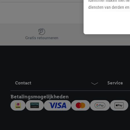
identifier maken met he
diensten van derden en 
mailadres ook worden sa
toegewezen.
Als je hiervoor toeste
Jouw voordelen bij ons als Lidl webshop klant
eerder interesse hebt g
Gratis retourneren
maar het niet te kopen)
Lidl-diensten worden we
mailadres en met eventu
toegewezen.
Onder "Aanpassen" kun 
verwerkingsdoeleinden j
Contact
Service
Door te klikken op "Weig
technieken worden gebr
Betalingsmogelijkheden
Door op "Akkoord" te kl
inclusief over de opsl
trekken, vind je in onze
over de cookies die wij 