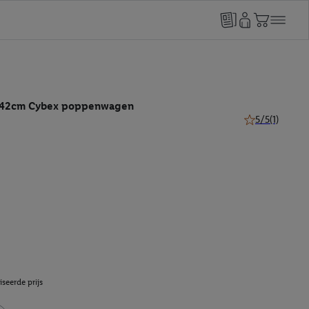
-42cm Cybex poppenwagen
5/5
(1)
5 van 5 sterren 
seerde prijs