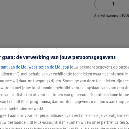
Artikelnummer:
100
r gaan: de verwerking van jouw persoonsgegevens
itant van de Lidl websites en de Lidl app
jouw persoonsgegevens op onze w
l-diensten"), met behulp van verschillende technieken waarmee informati
armee wij daartoe toegang krijgen. Sommige van deze technieken zijn tec
worden met jouw toestemming gebruikt voor het opslaan van voorkeursins
n van statistieken of voor het tonen van gepersonaliseerde reclame binne
ent van het Lidl Plus-programma, dan worden gegevens over jouw aankoopge
mde doeleinden verwerkt.
 geeft aan ons voor het personaliseren van reclame en als je vervolgens ee
ouw bestaande Lidl Plus-account, dan kunnen wij en onze partner Criteo S.