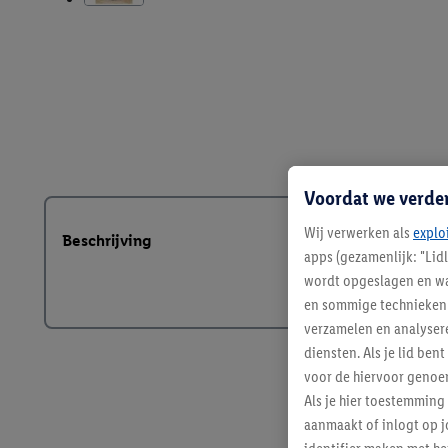
Voordat we verde
Wij verwerken als
explo
Beschrijving
apps (gezamenlijk: "Lid
wordt opgeslagen en wa
en sommige technieken 
verzamelen en analysere
diensten. Als je lid b
voor de hiervoor genoe
Als je hier toestemming
aanmaakt of inlogt op j