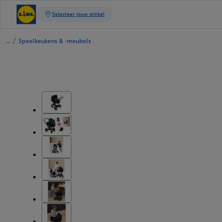
/
Speelkeukens & -meubels