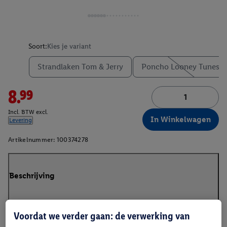
Soort:
Kies je variant
Strandlaken Tom & Jerry
Poncho Looney Tunes
8.99
Incl. BTW excl.
In Winkelwagen
Levering
Artikelnummer:
100374278
Beschrijving
Voordat we verder gaan: de verwerking van