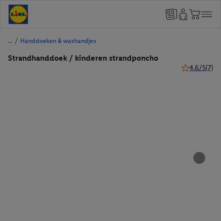
/
Handdoeken & washandjes
Strandhanddoek / kinderen strandponcho
4.6/5
(7)
4.6 van 5 ste