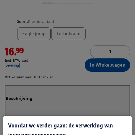
Soort:
Kies je variant
Eagle jump
Turbokraan
16.99
Incl. BTW excl.
In Winkelwagen
Levering
Artikelnummer:
100376237
Beschrijving
Voordat we verder gaan: de verwerking van
jouw persoonsgegevens