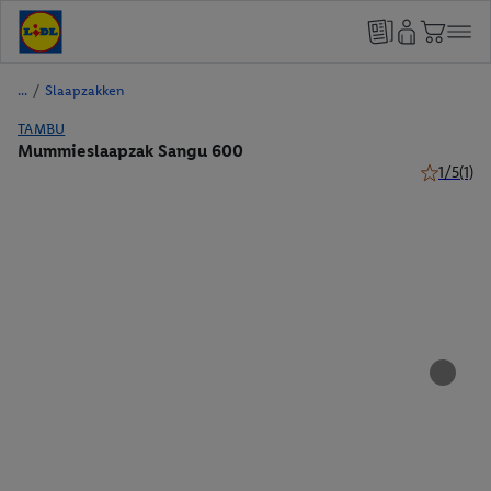
/
Slaapzakken
TAMBU
Mummieslaapzak Sangu 600
1/5
(1)
1 van 5 ste