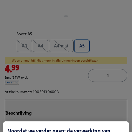
Soort:
A5
A3
A4
A4 mat
A5
Wees er snel bij! Niet meer in alle uitvoeringen beschikbaar.
4.99
Incl. BTW excl.
Levering
Artikelnummer:
100391304003
Beschrijving
Voordat we verder gaan: de verwerking van