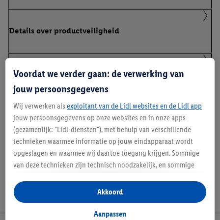
Details over productveiligheid
Voordat we verder gaan: de verwerking van
Klanteninformatie over batterijen Europese
Batterijenverordening
jouw persoonsgegevens
Wij verwerken als
exploitant van de Lidl websites en de Lidl app
jouw persoonsgegevens op onze websites en in onze apps
Handleidingen en downloads
(gezamenlijk: "Lidl-diensten"), met behulp van verschillende
technieken waarmee informatie op jouw eindapparaat wordt
opgeslagen en waarmee wij daartoe toegang krijgen. Sommige
van deze technieken zijn technisch noodzakelijk, en sommige
technieken worden met jouw toestemming gebruikt voor het
opslaan van voorkeursinstellingen, het verzamelen en
Akkoord
analyseren van statistieken of voor het tonen van
gepersonaliseerde reclame binnen en buiten de Lidl-diensten.
Aanpassen