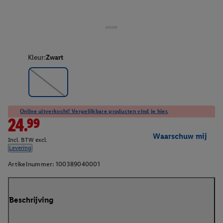
Kleur:
Zwart
Online uitverkocht! Vergelijkbare producten vind je hier.
24.99
Waarschuw mij
Incl. BTW excl.
Levering
Artikelnummer:
100389040001
Beschrijving