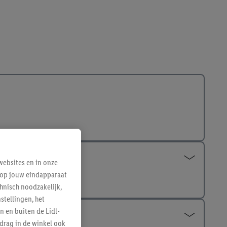
ebsites en in onze
e op jouw eindapparaat
hnisch noodzakelijk,
tellingen, het
n en buiten de Lidl-
drag in de winkel ook