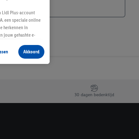
n Lidl Plus-account
A. een speciale online
te herkennen in
an jouw gehashte e-
aan jou zijn
ssen
Akkoord
r producten waarin je
 winkel te plaatsen
innen verschillende
 van jouw gehashte e-
an jou kunnen worden
30 dagen bedenktijd
erking.
en vergelijkbare
en. Meer informatie,