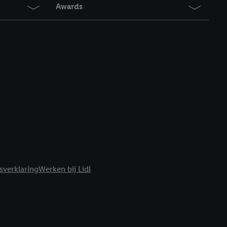
t moment in te
Awards
r
voor meer informatie
sverklaring
Werken bij Lidl