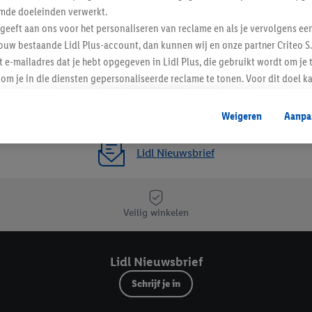
mde doeleinden verwerkt.
 geeft aan ons voor het personaliseren van reclame en als je vervolgens ee
ouw bestaande Lidl Plus-account, dan kunnen wij en onze partner Criteo S.
t e-mailadres dat je hebt opgegeven in Lidl Plus, die gebruikt wordt om je 
om je in die diensten gepersonaliseerde reclame te tonen. Voor dit doel k
mengevoegd met andere identifiers of met identifiers die door Criteo S.A. 
Weigeren
Aanpa
mming geeft, dan kunnen retargeting advertenties worden weergegeven voo
etoond (bijvoorbeeld door het product in een winkelmandje van een online
Lidl Nieuwsbrief
. De retargeting advertenties kunnen op verschillende eindapparaten en b
ergegeven, als verschillende eindapparaten en Lidl-diensten, met behulp
ele andere identifiers of met identifiers waarover Criteo S.A. beschikt, a
Veilig winkelen
je aangeven met welke cookies en vergelijkbare technieken en met welke
e instemt. Verder kan je er meer informatie vinden over de gegevensverw
Lidl Nieuwsbrief
eren", kies je voor de optie dat er enkel technisch noodzakelijke cookies 
uikt.
Schrijf je in
ikken, stem je in met alle verwerkingen voor alle bovengenoemde doeleind