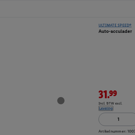
ULTIMATE SPEED®
Auto-acculader
31.99
Incl. BTW excl.
Levering
Artikelnummer:
100