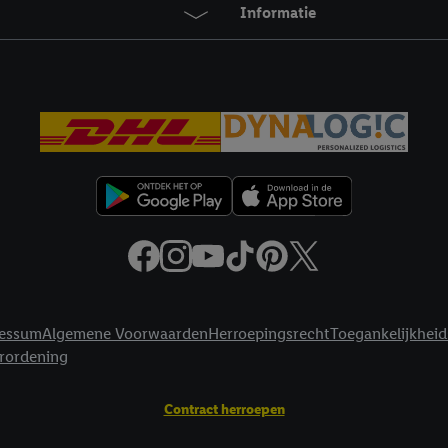
agperiode van de gegevens en je recht om jouw toestemming op elk gewens
Informatie
privacyverklaring
.
Je vindt de impressum voor de Lidl website hier.
Klik
hie
inzetten.
essum
Algemene Voorwaarden
Herroepingsrecht
Toegankelijkheid
erordening
Contract herroepen