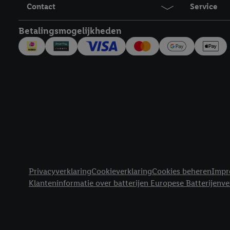
inclusief over de opsl
Contact
Service
trekken, vind je in onze
over de cookies die wij 
Betalingsmogelijkheden
Juridische koppelingen
Privacyverklaring
Cookieverklaring
Cookies beheren
Impr
Klanteninformatie over batterijen Europese Batterijenv