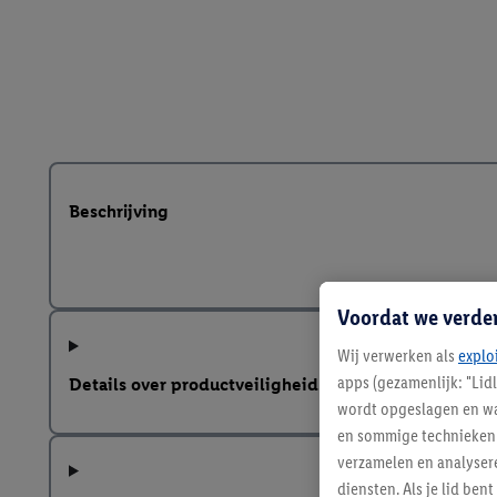
Beschrijving
Voordat we verde
Wij verwerken als
explo
apps (gezamenlijk: "Lid
Details over productveiligheid
wordt opgeslagen en wa
en sommige technieken 
verzamelen en analysere
diensten. Als je lid b