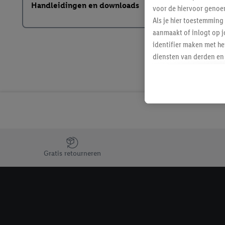
Handleidingen en downloads
voor de hiervoor genoe
Als je hier toestemming
aanmaakt of inlogt op j
identifier maken met he
diensten van derden en 
mailadres ook worden sa
toegewezen.
Als je hiervoor toeste
eerder interesse hebt g
maar het niet te kopen)
Lidl-diensten worden we
mailadres en met eventu
Jouw voordelen bij ons als Lidl webshop klant
toegewezen.
Gratis retourneren
Onder "Aanpassen" kun 
verwerkingsdoeleinden j
Door te klikken op "Weig
technieken worden gebr
Door op "Akkoord" te kl