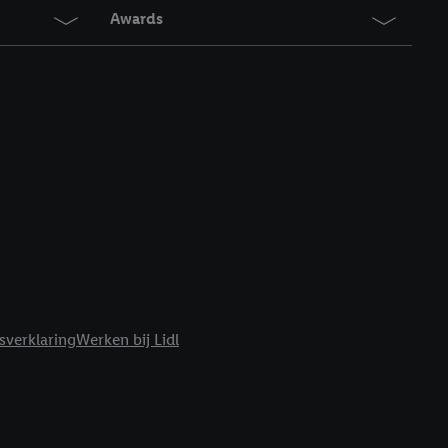
t moment in te
Awards
r
voor meer informatie
sverklaring
Werken bij Lidl