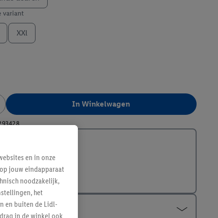
e variant
XXl
In Winkelwagen
293428
ebsites en in onze
e op jouw eindapparaat
hnisch noodzakelijk,
tellingen, het
n en buiten de Lidl-
drag in de winkel ook