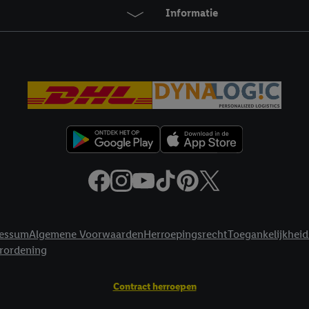
agperiode van de gegevens en je recht om jouw toestemming op elk gewens
Informatie
privacyverklaring
.
Je vindt de impressum voor de Lidl website hier.
Klik
hie
inzetten.
essum
Algemene Voorwaarden
Herroepingsrecht
Toegankelijkheid
erordening
Contract herroepen