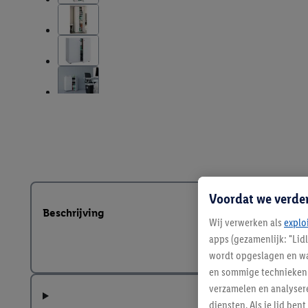
Voordat we verde
Beschrijving
Wij verwerken als
explo
apps (gezamenlijk: "Lid
wordt opgeslagen en wa
en sommige technieken 
verzamelen en analysere
diensten. Als je lid b