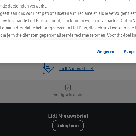
mde doeleinden verwerkt.
 geeft aan ons voor het personaliseren van reclame en als je vervolgens ee
ouw bestaande Lidl Plus-account, dan kunnen wij en onze partner Criteo S.
t e-mailadres dat je hebt opgegeven in Lidl Plus, die gebruikt wordt om je 
om je in die diensten gepersonaliseerde reclame te tonen. Voor dit doel k
mengevoegd met andere identifiers of met identifiers die door Criteo S.A. 
Weigeren
Aanpa
mming geeft, dan kunnen retargeting advertenties worden weergegeven voo
etoond (bijvoorbeeld door het product in een winkelmandje van een online
Lidl Nieuwsbrief
. De retargeting advertenties kunnen op verschillende eindapparaten en b
ergegeven, als verschillende eindapparaten en Lidl-diensten, met behulp
ele andere identifiers of met identifiers waarover Criteo S.A. beschikt, a
Veilig winkelen
je aangeven met welke cookies en vergelijkbare technieken en met welke
e instemt. Verder kan je er meer informatie vinden over de gegevensverw
eren", kies je voor de optie dat er enkel technisch noodzakelijke cookies 
Lidl Nieuwsbrief
uikt.
Schrijf je in
ikken, stem je in met alle verwerkingen voor alle bovengenoemde doeleind