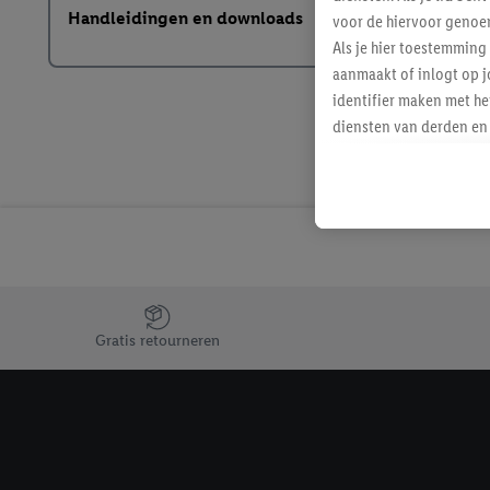
Handleidingen en downloads
voor de hiervoor genoe
Als je hier toestemming
aanmaakt of inlogt op j
identifier maken met he
diensten van derden en 
mailadres ook worden sa
toegewezen.
Als je hiervoor toeste
eerder interesse hebt g
maar het niet te kopen)
Lidl-diensten worden we
mailadres en met eventu
Jouw voordelen bij ons als Lidl webshop klant
toegewezen.
Gratis retourneren
Onder "Aanpassen" kun 
verwerkingsdoeleinden j
Door te klikken op "Weig
technieken worden gebr
Door op "Akkoord" te kl