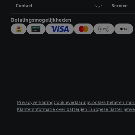
inclusief over de opsl
Contact
Service
trekken, vind je in onze
over de cookies die wij 
Betalingsmogelijkheden
Juridische koppelingen
Privacyverklaring
Cookieverklaring
Cookies beheren
Impr
Klanteninformatie over batterijen Europese Batterijenv