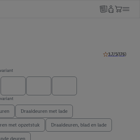
3.7/5
(176)
3.7 van 5 sterren (1
 variant
 variant
uren
Draaideuren met lade
ren met opzetstuk
Draaideuren, blad en lade
ande deuren