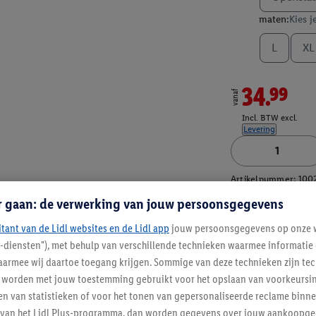
maten:
Kies j
L
XL
34.99
vanaf
Incl. BTW excl.
Levering
Artikelnummer:
100
r gaan: de verwerking van jouw persoonsgegevens
itant van de Lidl websites en de Lidl app
jouw persoonsgegevens op onze w
l-diensten"), met behulp van verschillende technieken waarmee informati
armee wij daartoe toegang krijgen. Sommige van deze technieken zijn tec
worden met jouw toestemming gebruikt voor het opslaan van voorkeursins
n van statistieken of voor het tonen van gepersonaliseerde reclame binne
ent van het Lidl Plus-programma, dan worden gegevens over jouw aankoopge