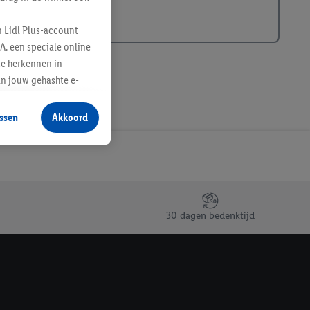
n Lidl Plus-account
A. een speciale online
te herkennen in
an jouw gehashte e-
aan jou zijn
ssen
Akkoord
r producten waarin je
 winkel te plaatsen
innen verschillende
 van jouw gehashte e-
an jou kunnen worden
30 dagen bedenktijd
erking.
en vergelijkbare
en. Meer informatie,