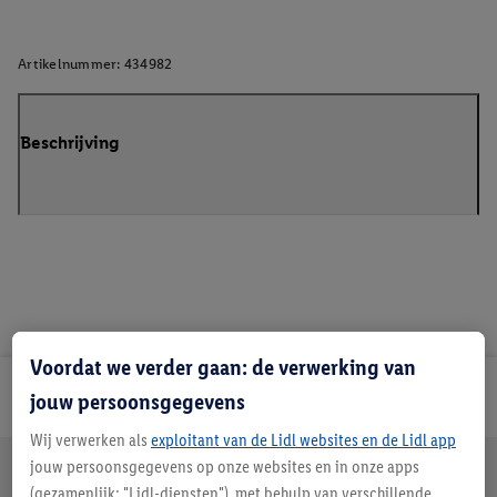
Artikelnummer:
434982
Beschrijving
Voordat we verder gaan: de verwerking van
Lidl Nieuwsbrief
jouw persoonsgegevens
Wij verwerken als
exploitant van de Lidl websites en de Lidl app
Jouw voordelen bij ons als Lidl webshop klant
jouw persoonsgegevens op onze websites en in onze apps
Gratis retourneren
Veilig winkelen
30 dagen bedenktijd
(gezamenlijk: "Lidl-diensten"), met behulp van verschillende