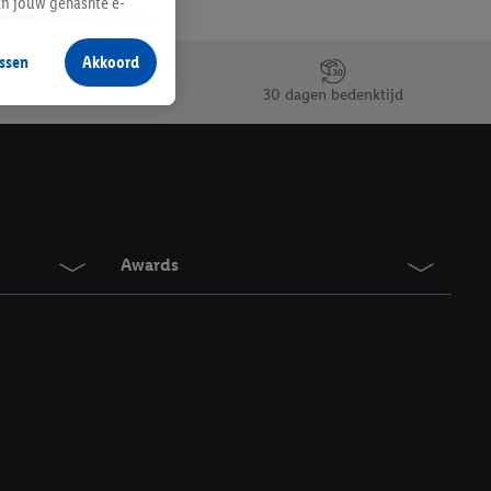
an jouw gehashte e-
aan jou zijn
ssen
Akkoord
r producten waarin je
30 dagen bedenktijd
 winkel te plaatsen
innen verschillende
 van jouw gehashte e-
an jou kunnen worden
Awards
erking.
en vergelijkbare
en. Meer informatie,
t moment in te
r
voor meer informatie