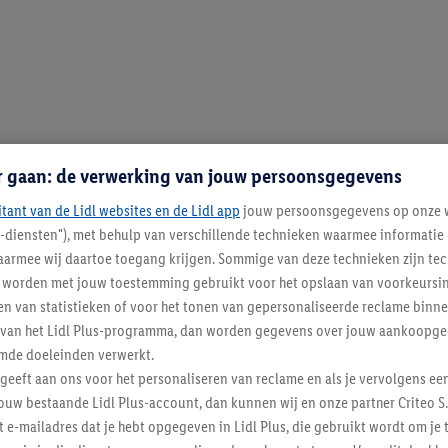
r gaan: de verwerking van jouw persoonsgegevens
itant van de Lidl websites en de Lidl app
jouw persoonsgegevens op onze w
l-diensten"), met behulp van verschillende technieken waarmee informati
armee wij daartoe toegang krijgen. Sommige van deze technieken zijn tec
worden met jouw toestemming gebruikt voor het opslaan van voorkeursins
n van statistieken of voor het tonen van gepersonaliseerde reclame binne
ent van het Lidl Plus-programma, dan worden gegevens over jouw aankoopge
mde doeleinden verwerkt.
 geeft aan ons voor het personaliseren van reclame en als je vervolgens ee
ouw bestaande Lidl Plus-account, dan kunnen wij en onze partner Criteo S.
t e-mailadres dat je hebt opgegeven in Lidl Plus, die gebruikt wordt om je 