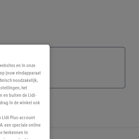
ebsites en in onze
e op jouw eindapparaat
hnisch noodzakelijk,
tellingen, het
n en buiten de Lidl-
drag in de winkel ook
n Lidl Plus-account
A. een speciale online
te herkennen in