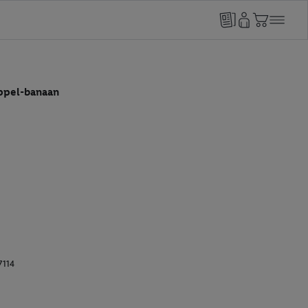
appel-banaan
7114