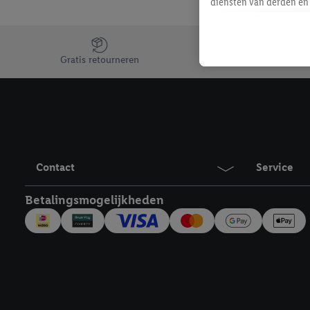
diensten van derden en 
mailadres ook worden sa
toegewezen.
Jouw voordelen bij ons als Lidl webshop klant
Als je hiervoor toeste
Gratis retourneren
eerder interesse hebt g
maar het niet te kopen)
Lidl-diensten worden we
mailadres en met eventu
toegewezen.
Onder "Aanpassen" kun 
Contact
Service
verwerkingsdoeleinden j
Door te klikken op "Weig
Betalingsmogelijkheden
technieken worden gebr
Door op "Akkoord" te kl
inclusief over de opsl
trekken, vind je in onze
over de cookies die wij 