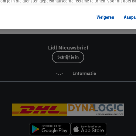
Lidl Nieuwsbrief
om je in die diensten gepersonaliseerde reclame te tonen. Voor dit doel k
mengevoegd met andere identifiers of met identifiers die door Criteo S.A. 
Weigeren
Aanpa
mming geeft, dan kunnen retargeting advertenties worden weergegeven voo
Veilig winkelen
etoond (bijvoorbeeld door het product in een winkelmandje van een online
. De retargeting advertenties kunnen op verschillende eindapparaten en b
ergegeven, als verschillende eindapparaten en Lidl-diensten, met behulp
Lidl Nieuwsbrief
ele andere identifiers of met identifiers waarover Criteo S.A. beschikt, a
Schrijf je in
je aangeven met welke cookies en vergelijkbare technieken en met welke
Informatie
e instemt. Verder kan je er meer informatie vinden over de gegevensverw
eren", kies je voor de optie dat er enkel technisch noodzakelijke cookies 
uikt.
ikken, stem je in met alle verwerkingen voor alle bovengenoemde doeleind
agperiode van de gegevens en je recht om jouw toestemming op elk gewens
privacyverklaring
.
Je vindt de impressum voor de Lidl website hier.
Klik
hie
inzetten.