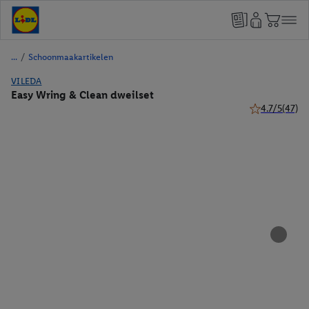
/
Schoonmaakartikelen
VILEDA
Easy Wring & Clean dweilset
4.7/5
(47)
4.7 van 5 ster