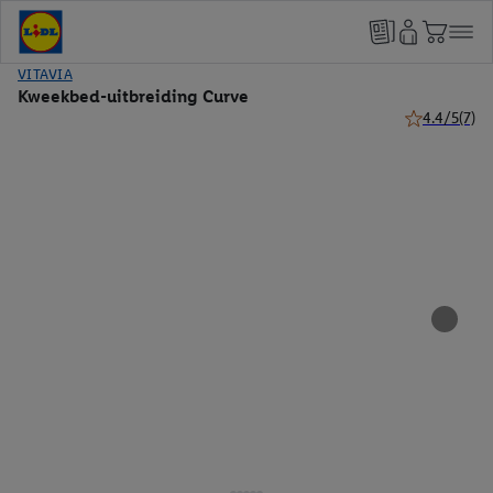
VITAVIA
Kweekbed-uitbreiding Curve
4.4/5
(7)
4.4 van 5 ste