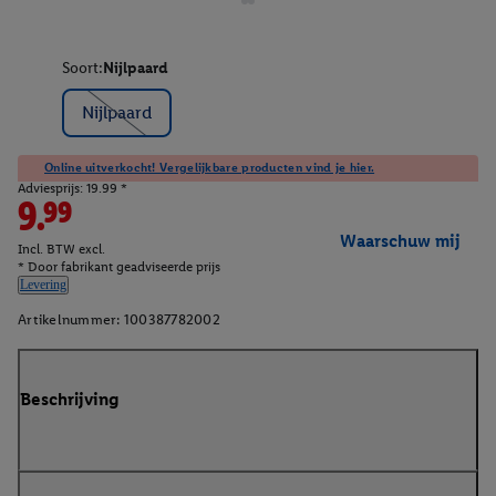
Soort:
Nijlpaard
Nijlpaard
Online uitverkocht! Vergelijkbare producten vind je hier.
Adviesprijs: 19.99 *
9.99
Waarschuw mij
Incl. BTW excl.
* Door fabrikant geadviseerde prijs
Levering
Artikelnummer:
100387782002
Beschrijving