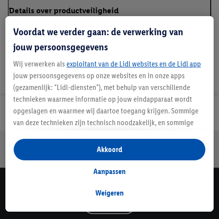
Details over productveiligheid
Voordat we verder gaan: de verwerking van
jouw persoonsgegevens
Wij verwerken als
exploitant van de Lidl websites en de Lidl app
jouw persoonsgegevens op onze websites en in onze apps
(gezamenlijk: "Lidl-diensten"), met behulp van verschillende
technieken waarmee informatie op jouw eindapparaat wordt
opgeslagen en waarmee wij daartoe toegang krijgen. Sommige
Lidl Nieuwsbrief
van deze technieken zijn technisch noodzakelijk, en sommige
technieken worden met jouw toestemming gebruikt voor het
Jouw voordelen bij ons als Lidl webshop klant
opslaan van voorkeursinstellingen, het verzamelen en
Akkoord
Gratis retourneren
Veilig winkelen
30 dagen bedenktijd
analyseren van statistieken of voor het tonen van
gepersonaliseerde reclame binnen en buiten de Lidl-diensten.
Aanpassen
Als je lid bent van het Lidl Plus-programma, dan worden
Lidl Nieuwsbrief
gegevens over jouw aankoopgedrag in de winkel ook voor de
Weigeren
hiervoor genoemde doeleinden verwerkt.
Schrijf je in
Als je hier toestemming geeft aan ons voor het personaliseren