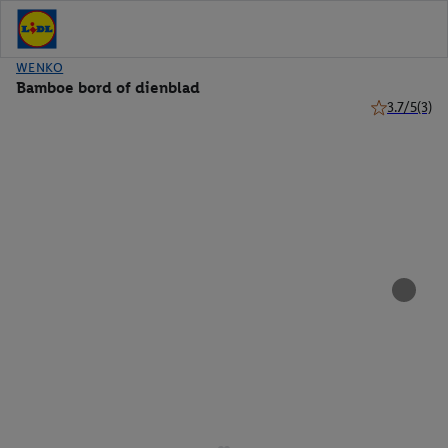
WENKO
Bamboe bord of dienblad
3.7/5
(3)
3.7 van 5 ste