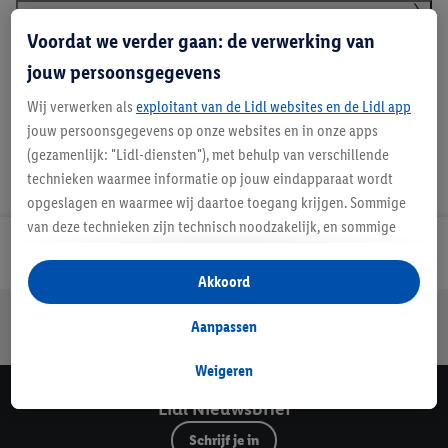
Voordat we verder gaan: de verwerking van
Handleidingen en downloads
jouw persoonsgegevens
Wij verwerken als
exploitant van de Lidl websites en de Lidl app
jouw persoonsgegevens op onze websites en in onze apps
(gezamenlijk: "Lidl-diensten"), met behulp van verschillende
technieken waarmee informatie op jouw eindapparaat wordt
opgeslagen en waarmee wij daartoe toegang krijgen. Sommige
van deze technieken zijn technisch noodzakelijk, en sommige
technieken worden met jouw toestemming gebruikt voor het
Lidl Nieuwsbrief
opslaan van voorkeursinstellingen, het verzamelen en
Akkoord
analyseren van statistieken of voor het tonen van
Jouw voordelen bij ons als Lidl webshop klant
gepersonaliseerde reclame binnen en buiten de Lidl-diensten.
Aanpassen
Gratis retourneren
Veilig winkelen
30 dagen bedenktijd
Als je lid bent van het Lidl Plus-programma, dan worden
gegevens over jouw aankoopgedrag in de winkel ook voor de
Weigeren
hiervoor genoemde doeleinden verwerkt.
Lidl Nieuwsbrief
Als je hier toestemming geeft aan ons voor het personaliseren
Schrijf je in
van reclame en als je vervolgens een Lidl Plus-account