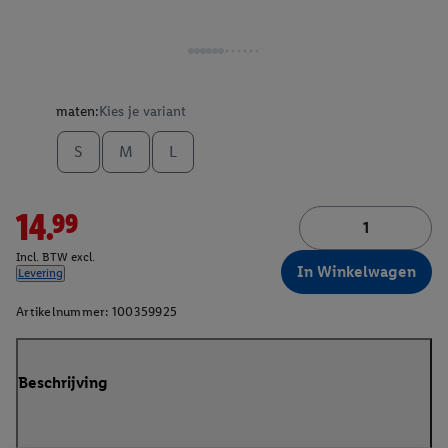
maten:
Kies je variant
S
M
L
14.99
Incl. BTW excl.
In Winkelwagen
Levering
Artikelnummer:
100359925
Beschrijving