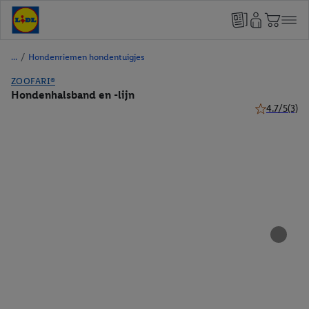
/
Hondenriemen hondentuigjes
ZOOFARI®
Hondenhalsband en -lijn
4.7/5
(3)
4.7 van 5 ste