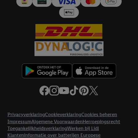
Juridische koppelingen
Privacyverklaring
Cookieverklaring
Cookies beheren
Impressum
Algemene Voorwaarden
Herroepingsrecht
Toegankelijkheidsverklaring
Werken bij Lidl
Klanteninformatie over batterijen Europese