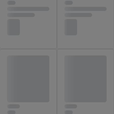
Door op "Akkoord" te klikken, stem je in met alle verwerkingen
voor alle bovengenoemde doeleinden. Meer informatie,
inclusief over de opslagperiode van de gegevens en je recht om
jouw toestemming op elk gewenst moment in te trekken, vind je
in onze
privacyverklaring
.
Je vindt de impressum voor de Lidl
website hier.
Klik
hier
voor meer informatie over de cookies die
wij inzetten.