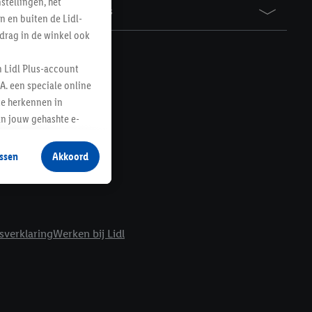
tellingen, het
Awards
n en buiten de Lidl-
drag in de winkel ook
n Lidl Plus-account
A. een speciale online
te herkennen in
an jouw gehashte e-
aan jou zijn
ssen
Akkoord
r producten waarin je
 winkel te plaatsen
innen verschillende
 van jouw gehashte e-
sverklaring
Werken bij Lidl
an jou kunnen worden
erking.
en vergelijkbare