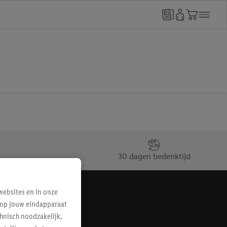
30 dagen bedenktijd
ebsites en in onze
e op jouw eindapparaat
hnisch noodzakelijk,