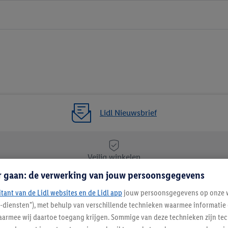
Lidl Nieuwsbrief
Veilig winkelen
r gaan: de verwerking van jouw persoonsgegevens
itant van de Lidl websites en de Lidl app
Lidl Nieuwsbrief
jouw persoonsgegevens op onze w
l-diensten"), met behulp van verschillende technieken waarmee informati
Schrijf je in
armee wij daartoe toegang krijgen. Sommige van deze technieken zijn tec