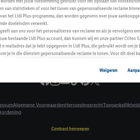
worden met jouw toestemming gebruikt voor het opslaan van voorkeursins
Informatie
n van statistieken of voor het tonen van gepersonaliseerde reclame binne
ent van het Lidl Plus-programma, dan worden gegevens over jouw aankoopge
mde doeleinden verwerkt.
 geeft aan ons voor het personaliseren van reclame en als je vervolgens ee
ouw bestaande Lidl Plus-account, dan kunnen wij en onze partner Criteo S.
t e-mailadres dat je hebt opgegeven in Lidl Plus, die gebruikt wordt om je 
om je in die diensten gepersonaliseerde reclame te tonen. Voor dit doel k
mengevoegd met andere identifiers of met identifiers die door Criteo S.A. 
Weigeren
Aanpa
mming geeft, dan kunnen retargeting advertenties worden weergegeven voo
etoond (bijvoorbeeld door het product in een winkelmandje van een online
. De retargeting advertenties kunnen op verschillende eindapparaten en b
ergegeven, als verschillende eindapparaten en Lidl-diensten, met behulp
essum
Algemene Voorwaarden
Herroepingsrecht
Toegankelijkheid
ele andere identifiers of met identifiers waarover Criteo S.A. beschikt, a
erordening
je aangeven met welke cookies en vergelijkbare technieken en met welke
e instemt. Verder kan je er meer informatie vinden over de gegevensverw
Contract herroepen
eren", kies je voor de optie dat er enkel technisch noodzakelijke cookies 