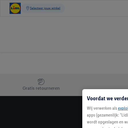
Jouw voordelen bij ons als Lidl webshop klant
Gratis retourneren
Voordat we verde
Wij verwerken als
explo
apps (gezamenlijk: "Lid
wordt opgeslagen en wa