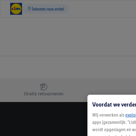
Jouw voordelen bij ons als Lidl webshop klant
Gratis retourneren
Voordat we verde
Wij verwerken als
explo
apps (gezamenlijk: "Lid
wordt opgeslagen en wa