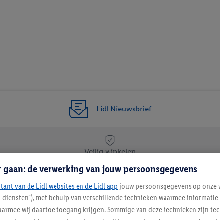
Lidl Nieuwsbrief
Veilig winkelen
r gaan: de verwerking van jouw persoonsgegevens
itant van de Lidl websites en de Lidl app
Lidl Nieuwsbrief
jouw persoonsgegevens op onze w
l-diensten"), met behulp van verschillende technieken waarmee informati
Schrijf je in
armee wij daartoe toegang krijgen. Sommige van deze technieken zijn tec