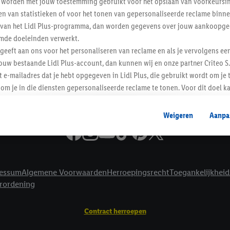
worden met jouw toestemming gebruikt voor het opslaan van voorkeursins
Informatie
n van statistieken of voor het tonen van gepersonaliseerde reclame binne
ent van het Lidl Plus-programma, dan worden gegevens over jouw aankoopge
mde doeleinden verwerkt.
 geeft aan ons voor het personaliseren van reclame en als je vervolgens ee
ouw bestaande Lidl Plus-account, dan kunnen wij en onze partner Criteo S.
t e-mailadres dat je hebt opgegeven in Lidl Plus, die gebruikt wordt om je 
om je in die diensten gepersonaliseerde reclame te tonen. Voor dit doel k
mengevoegd met andere identifiers of met identifiers die door Criteo S.A. 
Weigeren
Aanpa
mming geeft, dan kunnen retargeting advertenties worden weergegeven voo
etoond (bijvoorbeeld door het product in een winkelmandje van een online
. De retargeting advertenties kunnen op verschillende eindapparaten en b
ergegeven, als verschillende eindapparaten en Lidl-diensten, met behulp
essum
Algemene Voorwaarden
Herroepingsrecht
Toegankelijkheid
ele andere identifiers of met identifiers waarover Criteo S.A. beschikt, a
erordening
je aangeven met welke cookies en vergelijkbare technieken en met welke
e instemt. Verder kan je er meer informatie vinden over de gegevensverw
Contract herroepen
eren", kies je voor de optie dat er enkel technisch noodzakelijke cookies 