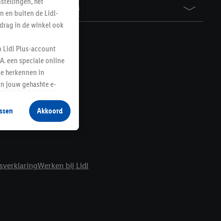
tellingen, het
Awards
n en buiten de Lidl-
drag in de winkel ook
n Lidl Plus-account
A. een speciale online
te herkennen in
an jouw gehashte e-
aan jou zijn
ssen
Akkoord
r producten waarin je
 winkel te plaatsen
innen verschillende
 van jouw gehashte e-
sverklaring
Werken bij Lidl
an jou kunnen worden
erking.
en vergelijkbare