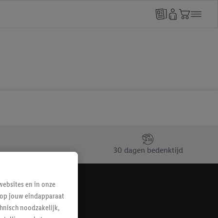
30 dagen bedenktijd
ebsites en in onze
e op jouw eindapparaat
hnisch noodzakelijk,