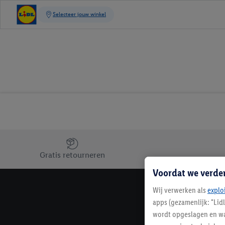
Jouw voordelen bij ons als Lidl webshop klant
Gratis retourneren
Voordat we verde
Wij verwerken als
explo
apps (gezamenlijk: "Lid
wordt opgeslagen en wa