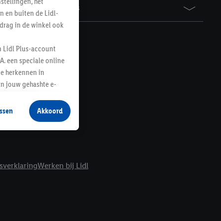
tellingen, het
Awards
n en buiten de Lidl-
drag in de winkel ook
n Lidl Plus-account
A. een speciale online
te herkennen in
an jouw gehashte e-
aan jou zijn
ssen
Akkoord
r producten waarin je
 winkel te plaatsen
innen verschillende
 van jouw gehashte e-
sverklaring
Werken bij Lidl
an jou kunnen worden
erking.
en vergelijkbare