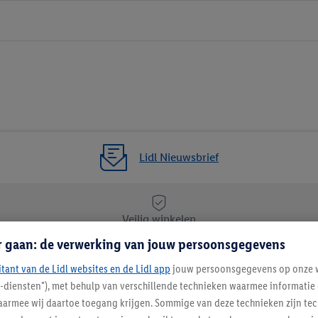
Lidl Nieuwsbrief
Veilig winkelen
r gaan: de verwerking van jouw persoonsgegevens
itant van de Lidl websites en de Lidl app
Lidl Nieuwsbrief
jouw persoonsgegevens op onze w
l-diensten"), met behulp van verschillende technieken waarmee informati
Schrijf je in
armee wij daartoe toegang krijgen. Sommige van deze technieken zijn tec