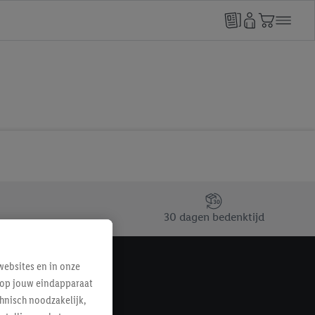
30 dagen bedenktijd
ebsites en in onze
e op jouw eindapparaat
hnisch noodzakelijk,