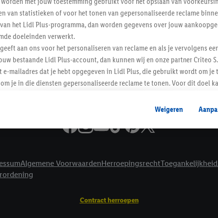
worden met jouw toestemming gebruikt voor het opslaan van voorkeursins
Informatie
n van statistieken of voor het tonen van gepersonaliseerde reclame binne
ent van het Lidl Plus-programma, dan worden gegevens over jouw aankoopge
mde doeleinden verwerkt.
 geeft aan ons voor het personaliseren van reclame en als je vervolgens ee
ouw bestaande Lidl Plus-account, dan kunnen wij en onze partner Criteo S.
t e-mailadres dat je hebt opgegeven in Lidl Plus, die gebruikt wordt om je 
om je in die diensten gepersonaliseerde reclame te tonen. Voor dit doel k
mengevoegd met andere identifiers of met identifiers die door Criteo S.A. 
Weigeren
Aanpa
mming geeft, dan kunnen retargeting advertenties worden weergegeven voo
etoond (bijvoorbeeld door het product in een winkelmandje van een online
. De retargeting advertenties kunnen op verschillende eindapparaten en b
ergegeven, als verschillende eindapparaten en Lidl-diensten, met behulp
essum
Algemene Voorwaarden
Herroepingsrecht
Toegankelijkheid
ele andere identifiers of met identifiers waarover Criteo S.A. beschikt, a
erordening
je aangeven met welke cookies en vergelijkbare technieken en met welke
e instemt. Verder kan je er meer informatie vinden over de gegevensverw
Contract herroepen
eren", kies je voor de optie dat er enkel technisch noodzakelijke cookies 