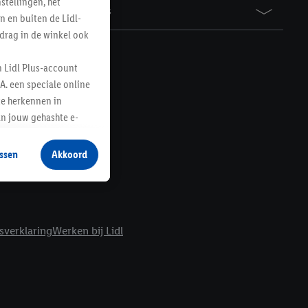
tellingen, het
Awards
n en buiten de Lidl-
drag in de winkel ook
n Lidl Plus-account
A. een speciale online
te herkennen in
an jouw gehashte e-
aan jou zijn
ssen
Akkoord
r producten waarin je
 winkel te plaatsen
innen verschillende
 van jouw gehashte e-
sverklaring
Werken bij Lidl
an jou kunnen worden
erking.
en vergelijkbare