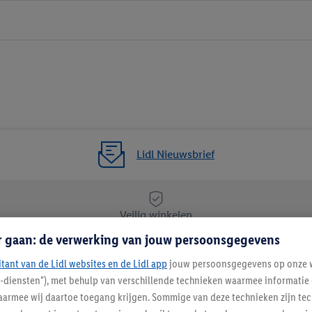
Lidl Nieuwsbrief
Veilig winkelen
r gaan: de verwerking van jouw persoonsgegevens
itant van de Lidl websites en de Lidl app
Lidl Nieuwsbrief
jouw persoonsgegevens op onze w
l-diensten"), met behulp van verschillende technieken waarmee informati
Schrijf je in
armee wij daartoe toegang krijgen. Sommige van deze technieken zijn tec