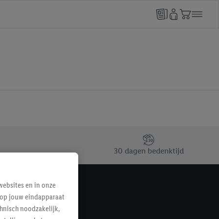
30 dagen bedenktijd
ebsites en in onze
e op jouw eindapparaat
hnisch noodzakelijk,