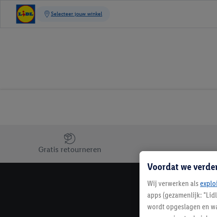
Jouw voordelen bij ons als Lidl webshop klant
Gratis retourneren
Voordat we verde
Wij verwerken als
explo
apps (gezamenlijk: "Lid
wordt opgeslagen en wa