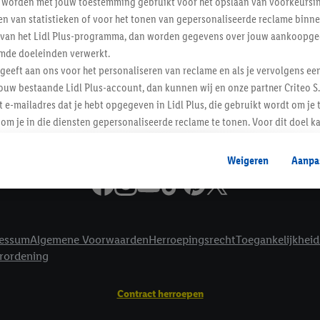
worden met jouw toestemming gebruikt voor het opslaan van voorkeursins
Informatie
n van statistieken of voor het tonen van gepersonaliseerde reclame binne
ent van het Lidl Plus-programma, dan worden gegevens over jouw aankoopge
mde doeleinden verwerkt.
 geeft aan ons voor het personaliseren van reclame en als je vervolgens ee
ouw bestaande Lidl Plus-account, dan kunnen wij en onze partner Criteo S.
t e-mailadres dat je hebt opgegeven in Lidl Plus, die gebruikt wordt om je 
om je in die diensten gepersonaliseerde reclame te tonen. Voor dit doel k
mengevoegd met andere identifiers of met identifiers die door Criteo S.A. 
Weigeren
Aanpa
mming geeft, dan kunnen retargeting advertenties worden weergegeven voo
etoond (bijvoorbeeld door het product in een winkelmandje van een online
. De retargeting advertenties kunnen op verschillende eindapparaten en b
ergegeven, als verschillende eindapparaten en Lidl-diensten, met behulp
essum
Algemene Voorwaarden
Herroepingsrecht
Toegankelijkheid
ele andere identifiers of met identifiers waarover Criteo S.A. beschikt, a
erordening
je aangeven met welke cookies en vergelijkbare technieken en met welke
e instemt. Verder kan je er meer informatie vinden over de gegevensverw
Contract herroepen
eren", kies je voor de optie dat er enkel technisch noodzakelijke cookies 