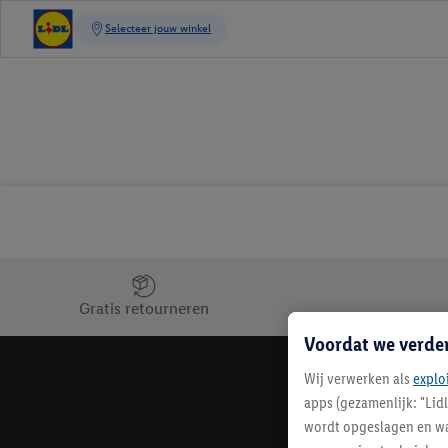
Jouw voordelen bij ons als Lidl webshop klant
Gratis retourneren
Voordat we verde
Wij verwerken als
explo
apps (gezamenlijk: "Lid
wordt opgeslagen en wa