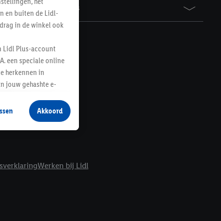
tellingen, het
Awards
n en buiten de Lidl-
drag in de winkel ook
n Lidl Plus-account
A. een speciale online
te herkennen in
an jouw gehashte e-
aan jou zijn
ssen
Akkoord
r producten waarin je
 winkel te plaatsen
innen verschillende
 van jouw gehashte e-
sverklaring
Werken bij Lidl
an jou kunnen worden
erking.
en vergelijkbare