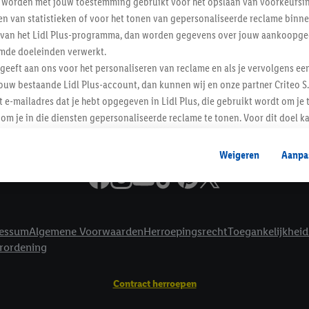
worden met jouw toestemming gebruikt voor het opslaan van voorkeursins
Informatie
n van statistieken of voor het tonen van gepersonaliseerde reclame binne
ent van het Lidl Plus-programma, dan worden gegevens over jouw aankoopge
mde doeleinden verwerkt.
 geeft aan ons voor het personaliseren van reclame en als je vervolgens ee
ouw bestaande Lidl Plus-account, dan kunnen wij en onze partner Criteo S.
t e-mailadres dat je hebt opgegeven in Lidl Plus, die gebruikt wordt om je 
om je in die diensten gepersonaliseerde reclame te tonen. Voor dit doel k
mengevoegd met andere identifiers of met identifiers die door Criteo S.A. 
Weigeren
Aanpa
mming geeft, dan kunnen retargeting advertenties worden weergegeven voo
etoond (bijvoorbeeld door het product in een winkelmandje van een online
. De retargeting advertenties kunnen op verschillende eindapparaten en b
ergegeven, als verschillende eindapparaten en Lidl-diensten, met behulp
essum
Algemene Voorwaarden
Herroepingsrecht
Toegankelijkheid
ele andere identifiers of met identifiers waarover Criteo S.A. beschikt, a
erordening
je aangeven met welke cookies en vergelijkbare technieken en met welke
e instemt. Verder kan je er meer informatie vinden over de gegevensverw
Contract herroepen
eren", kies je voor de optie dat er enkel technisch noodzakelijke cookies 