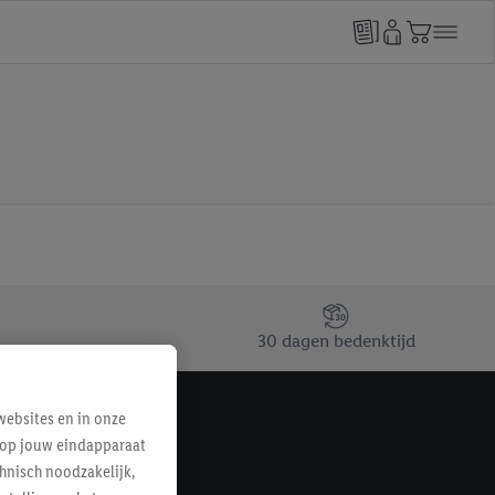
30 dagen bedenktijd
ebsites en in onze
e op jouw eindapparaat
hnisch noodzakelijk,