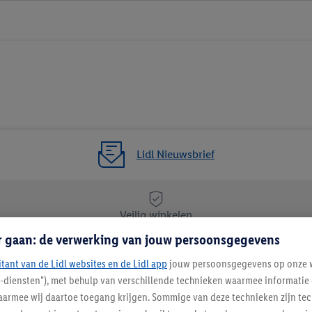
Lidl Nieuwsbrief
Veilig winkelen
r gaan: de verwerking van jouw persoonsgegevens
itant van de Lidl websites en de Lidl app
Lidl Nieuwsbrief
jouw persoonsgegevens op onze w
l-diensten"), met behulp van verschillende technieken waarmee informati
Schrijf je in
armee wij daartoe toegang krijgen. Sommige van deze technieken zijn tec