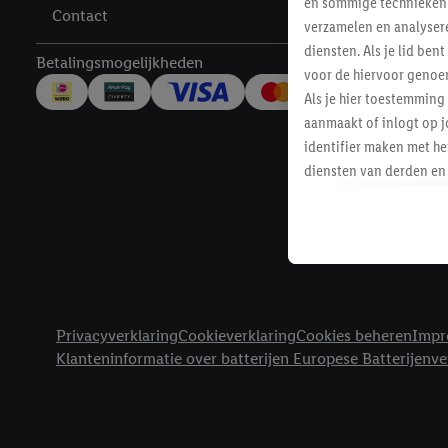
en sommige technieken 
Contact
Service
verzamelen en analysere
diensten. Als je lid b
Betalingsmogelijkheden
voor de hiervoor genoe
Als je hier toestemming
aanmaakt of inlogt op j
identifier maken met he
diensten van derden en 
mailadres ook worden sa
toegewezen.
Als je hiervoor toeste
eerder interesse hebt g
maar het niet te kopen)
Juridische koppelingen
Lidl-diensten worden we
Privacyverklaring
Cookieverklaring
Cookies beheren
Impr
mailadres en met eventu
Klanteninformatie over batterijen Europese Batterijenv
toegewezen.
Onder "Aanpassen" kun 
verwerkingsdoeleinden j
Door te klikken op "Weig