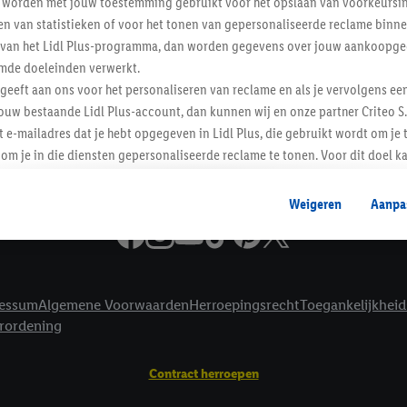
worden met jouw toestemming gebruikt voor het opslaan van voorkeursins
Informatie
n van statistieken of voor het tonen van gepersonaliseerde reclame binne
ent van het Lidl Plus-programma, dan worden gegevens over jouw aankoopge
mde doeleinden verwerkt.
 geeft aan ons voor het personaliseren van reclame en als je vervolgens ee
ouw bestaande Lidl Plus-account, dan kunnen wij en onze partner Criteo S.
t e-mailadres dat je hebt opgegeven in Lidl Plus, die gebruikt wordt om je 
om je in die diensten gepersonaliseerde reclame te tonen. Voor dit doel k
mengevoegd met andere identifiers of met identifiers die door Criteo S.A. 
Weigeren
Aanpa
mming geeft, dan kunnen retargeting advertenties worden weergegeven voo
etoond (bijvoorbeeld door het product in een winkelmandje van een online
. De retargeting advertenties kunnen op verschillende eindapparaten en b
ergegeven, als verschillende eindapparaten en Lidl-diensten, met behulp
essum
Algemene Voorwaarden
Herroepingsrecht
Toegankelijkheid
ele andere identifiers of met identifiers waarover Criteo S.A. beschikt, a
erordening
je aangeven met welke cookies en vergelijkbare technieken en met welke
e instemt. Verder kan je er meer informatie vinden over de gegevensverw
Contract herroepen
eren", kies je voor de optie dat er enkel technisch noodzakelijke cookies 