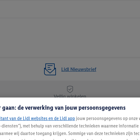
Lidl Nieuwsbrief
Veilig winkelen
r gaan: de verwerking van jouw persoonsgegevens
itant van de Lidl websites en de Lidl app
Lidl Nieuwsbrief
jouw persoonsgegevens op onze w
l-diensten"), met behulp van verschillende technieken waarmee informati
Schrijf je in
armee wij daartoe toegang krijgen. Sommige van deze technieken zijn tec