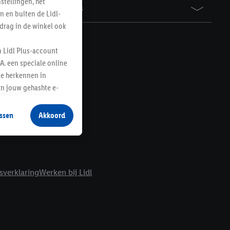
tellingen, het
Awards
n en buiten de Lidl-
drag in de winkel ook
n Lidl Plus-account
A. een speciale online
te herkennen in
an jouw gehashte e-
aan jou zijn
ssen
Akkoord
r producten waarin je
 winkel te plaatsen
innen verschillende
 van jouw gehashte e-
sverklaring
Werken bij Lidl
an jou kunnen worden
erking.
en vergelijkbare