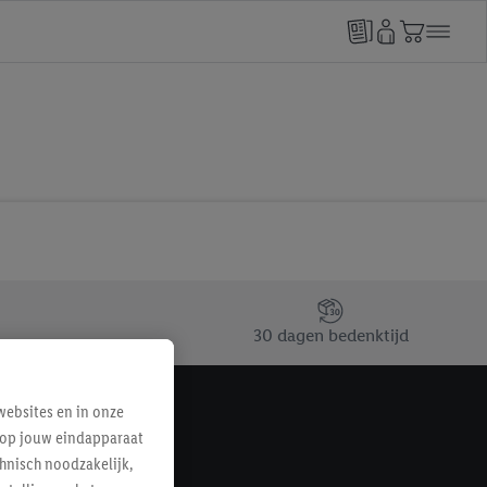
30 dagen bedenktijd
ebsites en in onze
e op jouw eindapparaat
hnisch noodzakelijk,