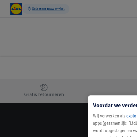
Jouw voordelen bij ons als Lidl webshop klant
Gratis retourneren
Voordat we verde
Wij verwerken als
explo
apps (gezamenlijk: "Lid
wordt opgeslagen en wa