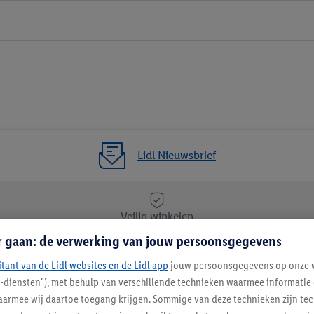
Lidl Nieuwsbrief
Veilig winkelen
r gaan: de verwerking van jouw persoonsgegevens
itant van de Lidl websites en de Lidl app
Lidl Nieuwsbrief
jouw persoonsgegevens op onze w
l-diensten"), met behulp van verschillende technieken waarmee informati
Schrijf je in
armee wij daartoe toegang krijgen. Sommige van deze technieken zijn tec