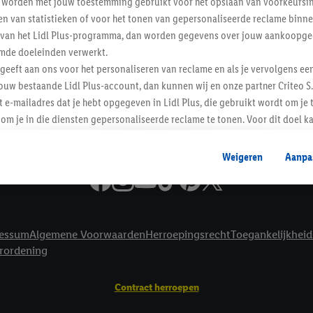
worden met jouw toestemming gebruikt voor het opslaan van voorkeursins
Informatie
n van statistieken of voor het tonen van gepersonaliseerde reclame binne
ent van het Lidl Plus-programma, dan worden gegevens over jouw aankoopge
mde doeleinden verwerkt.
 geeft aan ons voor het personaliseren van reclame en als je vervolgens ee
ouw bestaande Lidl Plus-account, dan kunnen wij en onze partner Criteo S.
t e-mailadres dat je hebt opgegeven in Lidl Plus, die gebruikt wordt om je 
om je in die diensten gepersonaliseerde reclame te tonen. Voor dit doel k
mengevoegd met andere identifiers of met identifiers die door Criteo S.A. 
Weigeren
Aanpa
mming geeft, dan kunnen retargeting advertenties worden weergegeven voo
etoond (bijvoorbeeld door het product in een winkelmandje van een online
. De retargeting advertenties kunnen op verschillende eindapparaten en b
ergegeven, als verschillende eindapparaten en Lidl-diensten, met behulp
essum
Algemene Voorwaarden
Herroepingsrecht
Toegankelijkheid
ele andere identifiers of met identifiers waarover Criteo S.A. beschikt, a
erordening
je aangeven met welke cookies en vergelijkbare technieken en met welke
e instemt. Verder kan je er meer informatie vinden over de gegevensverw
Contract herroepen
eren", kies je voor de optie dat er enkel technisch noodzakelijke cookies 